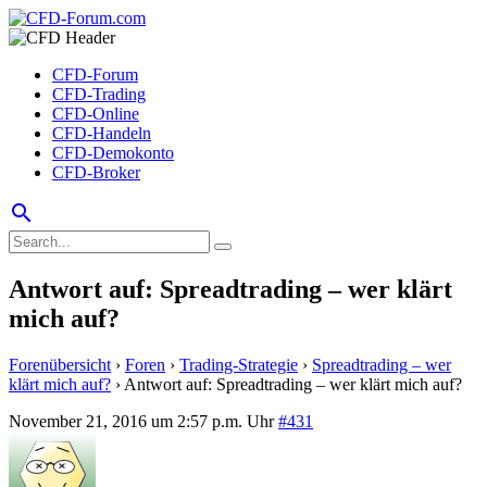
CFD-Forum
CFD-Trading
CFD-Online
CFD-Handeln
CFD-Demokonto
CFD-Broker
search
Antwort auf: Spreadtrading – wer klärt
mich auf?
Forenübersicht
›
Foren
›
Trading-Strategie
›
Spreadtrading – wer
klärt mich auf?
›
Antwort auf: Spreadtrading – wer klärt mich auf?
November 21, 2016 um 2:57 p.m. Uhr
#431