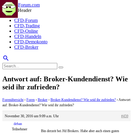
CFD-Forum
CFD-Trading
CFD-Online
CFD-Handeln
CFD-Demokonto
CFD-Broker
search
Antwort auf: Broker-Kundendienst? Wie
seid ihr zufrieden?
Forenübersicht
›
Foren
›
Broker
›
Broker-Kundendienst? Wie seid ihr zufrieden?
›
Antwort
auf: Broker-Kundendienst? Wie seid ihr zufrieden?
November 30, 2016 um 9:09 a.m. Uhr
#459
deban
Teilnehmer
Bin derzeit bei Jfd Brokers. Habe aber auch einen guten