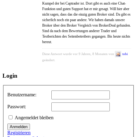
Kumpel der bei Captrader ist. Dort gibt es auch eine Chat-
Funktion und guten Support hat er mir gesagt. Will hier aber
nicht sagen, dass das die einzig guten Broker sind. Da gibt es
sicherlich noch ein paar andere. Wir haben damals unsere
Broker über den Broker Vergleich von BrokerDeal gefunden.
Sind da nach dem Bewertungen anderer Trader und
Testberichten des Seitenbetreibers gegangen. Bis heute nichts
bereut.
Diese Antwort wurde vor 9 Jahren, 8 Monaten von
tobi
geändert.
Login
Benutzername:
Passwort:
Angemeldet bleiben
Anmelden
Registrieren