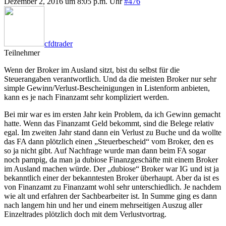
Dezember 2, 2016 um 8:05 p.m. Uhr
#476
cfdtrader
Teilnehmer
Wenn der Broker im Ausland sitzt, bist du selbst für die
Steuerangaben verantwortlich. Und da die meisten Broker nur sehr
simple Gewinn/Verlust-Bescheinigungen in Listenform anbieten,
kann es je nach Finanzamt sehr kompliziert werden.
Bei mir war es im ersten Jahr kein Problem, da ich Gewinn gemacht
hatte. Wenn das Finanzamt Geld bekommt, sind die Belege relativ
egal. Im zweiten Jahr stand dann ein Verlust zu Buche und da wollte
das FA dann plötzlich einen „Steuerbescheid“ vom Broker, den es
so ja nicht gibt. Auf Nachfrage wurde man dann beim FA sogar
noch pampig, da man ja dubiose Finanzgeschäfte mit einem Broker
im Ausland machen würde. Der „dubiose“ Broker war IG und ist ja
bekanntlich einer der bekanntesten Broker überhaupt. Aber da ist es
von Finanzamt zu Finanzamt wohl sehr unterschiedlich. Je nachdem
wie alt und erfahren der Sachbearbeiter ist. In Summe ging es dann
nach langem hin und her und einem mehrseitigen Auszug aller
Einzeltrades plötzlich doch mit dem Verlustvortrag.