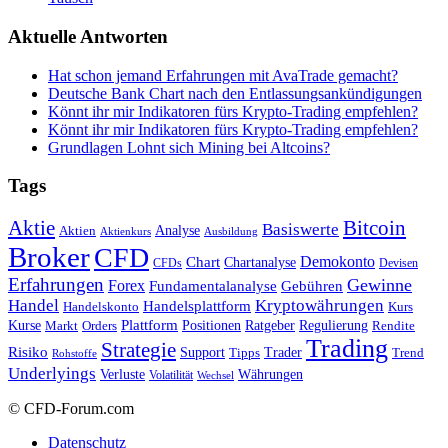
Aktuelle Antworten
Hat schon jemand Erfahrungen mit AvaTrade gemacht?
Deutsche Bank Chart nach den Entlassungsankündigungen
Könnt ihr mir Indikatoren fürs Krypto-Trading empfehlen?
Könnt ihr mir Indikatoren fürs Krypto-Trading empfehlen?
Grundlagen Lohnt sich Mining bei Altcoins?
Tags
Bitcoin
Aktie
Basiswerte
Aktien
Analyse
Aktienkurs
Ausbildung
Broker
CFD
Chart
Demokonto
Chartanalyse
CFDs
Devisen
Erfahrungen
Gewinne
Forex
Fundamentalanalyse
Gebühren
Handel
Kryptowährungen
Handelsplattform
Handelskonto
Kurs
Plattform
Kurse
Positionen
Ratgeber
Regulierung
Orders
Rendite
Markt
Trading
Strategie
Risiko
Support
Tipps
Trader
Trend
Rohstoffe
Underlyings
Verluste
Währungen
Volatilität
Wechsel
© CFD-Forum.com
Datenschutz