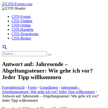
CFD-Forum
CFD-Trading
CFD-Online
CFD-Handeln
CFD-Demokonto
CFD-Broker
search
Antwort auf: Jahresende –
Abgeltungssteuer: Wie gehe ich vor?
Jeder Tipp willkommen
Forenübersicht
›
Foren
›
Grundlagen
›
Jahresende –
Abgeltungssteuer: Wie gehe ich vor? Jeder Tipp willkommen
›
Antwort auf: Jahresende – Abgeltungssteuer: Wie gehe ich vor?
Jeder Tipp willkommen