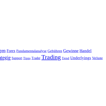
gen
Gewinne
Handel
Forex
Fundamentalanalyse
Gebühren
Trading
ategie
Underlyings
Verluste
Support
Tipps
Trader
Trend