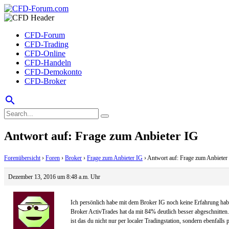
CFD-Forum
CFD-Trading
CFD-Online
CFD-Handeln
CFD-Demokonto
CFD-Broker
search
Antwort auf: Frage zum Anbieter IG
Forenübersicht
›
Foren
›
Broker
›
Frage zum Anbieter IG
›
Antwort auf: Frage zum Anbieter
Dezember 13, 2016 um 8:48 a.m. Uhr
Ich persönlich habe mit dem Broker IG noch keine Erfahrung hab
Broker ActivTrades hat da mit 84% deutlich besser abgeschnitten.
ist das du nicht nur per localer Tradingstation, sondern ebenfa