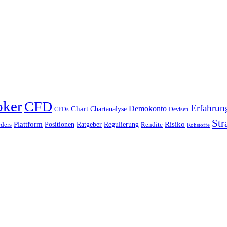
oker
CFD
Erfahrun
Chart
Demokonto
Chartanalyse
CFDs
Devisen
Str
Plattform
Risiko
Positionen
Ratgeber
Regulierung
ders
Rendite
Rohstoffe