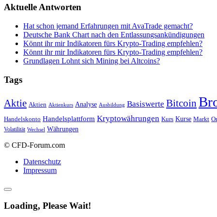
Aktuelle Antworten
Hat schon jemand Erfahrungen mit AvaTrade gemacht?
Deutsche Bank Chart nach den Entlassungsankündigungen
Könnt ihr mir Indikatoren fürs Krypto-Trading empfehlen?
Könnt ihr mir Indikatoren fürs Krypto-Trading empfehlen?
Grundlagen Lohnt sich Mining bei Altcoins?
Tags
Br
Bitcoin
Aktie
Basiswerte
Aktien
Analyse
Aktienkurs
Ausbildung
Kryptowährungen
Handelsplattform
Kurse
Handelskonto
Kurs
Or
Markt
Währungen
Volatilität
Wechsel
© CFD-Forum.com
Datenschutz
Impressum
Loading, Please Wait!