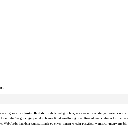
 IG
e aber gerade bei
BrokerDeal.de
für dich nachgesehen, wie da die Bewertungen aktiver und ehe
 Durch die Vergünstigungen durch eine Kontoeröffnung über BrokerDeal ist dieser Broker jedoch
lls per WebTrader handeln kannst. Finde so etwas immer wieder praktisch wenn ich unterwegs b