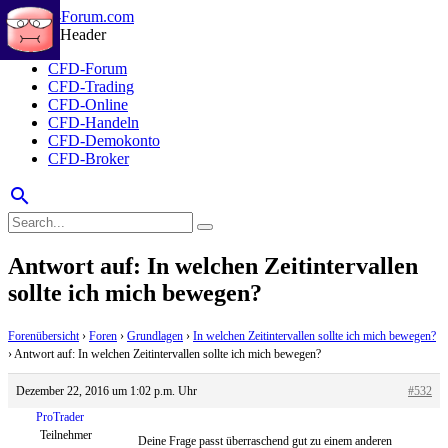
CFD-Forum
CFD-Trading
CFD-Online
CFD-Handeln
CFD-Demokonto
CFD-Broker
search
Antwort auf: In welchen Zeitintervallen
sollte ich mich bewegen?
Forenübersicht
›
Foren
›
Grundlagen
›
In welchen Zeitintervallen sollte ich mich bewegen?
›
Antwort auf: In welchen Zeitintervallen sollte ich mich bewegen?
Dezember 22, 2016 um 1:02 p.m. Uhr
#532
ProTrader
Teilnehmer
Deine Frage passt überraschend gut zu einem anderen