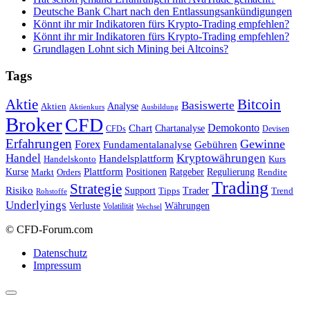
Deutsche Bank Chart nach den Entlassungsankündigungen
Könnt ihr mir Indikatoren fürs Krypto-Trading empfehlen?
Könnt ihr mir Indikatoren fürs Krypto-Trading empfehlen?
Grundlagen Lohnt sich Mining bei Altcoins?
Tags
Bitcoin
Aktie
Basiswerte
Aktien
Analyse
Aktienkurs
Ausbildung
Broker
CFD
Chart
Demokonto
Chartanalyse
CFDs
Devisen
Erfahrungen
Gewinne
Forex
Fundamentalanalyse
Gebühren
Handel
Kryptowährungen
Handelsplattform
Handelskonto
Kurs
Plattform
Kurse
Positionen
Ratgeber
Regulierung
Orders
Rendite
Markt
Trading
Strategie
Risiko
Support
Tipps
Trader
Trend
Rohstoffe
Underlyings
Verluste
Währungen
Volatilität
Wechsel
© CFD-Forum.com
Datenschutz
Impressum