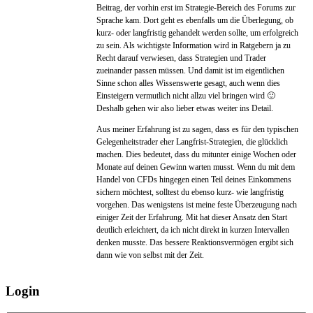
Beitrag, der vorhin erst im Strategie-Bereich des Forums zur
Sprache kam. Dort geht es ebenfalls um die Überlegung, ob
kurz- oder langfristig gehandelt werden sollte, um erfolgreich
zu sein. Als wichtigste Information wird in Ratgebern ja zu
Recht darauf verwiesen, dass Strategien und Trader
zueinander passen müssen. Und damit ist im eigentlichen
Sinne schon alles Wissenswerte gesagt, auch wenn dies
Einsteigern vermutlich nicht allzu viel bringen wird 🙂
Deshalb gehen wir also lieber etwas weiter ins Detail.
Aus meiner Erfahrung ist zu sagen, dass es für den typischen
Gelegenheitstrader eher Langfrist-Strategien, die glücklich
machen. Dies bedeutet, dass du mitunter einige Wochen oder
Monate auf deinen Gewinn warten musst. Wenn du mit dem
Handel von CFDs hingegen einen Teil deines Einkommens
sichern möchtest, solltest du ebenso kurz- wie langfristig
vorgehen. Das wenigstens ist meine feste Überzeugung nach
einiger Zeit der Erfahrung. Mit hat dieser Ansatz den Start
deutlich erleichtert, da ich nicht direkt in kurzen Intervallen
denken musste. Das bessere Reaktionsvermögen ergibt sich
dann wie von selbst mit der Zeit.
Login