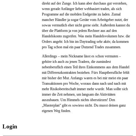
direkt auf der Zunge. Ich kann aber durchaus gut verstehen,
wenn gerade Anfänger lieber webbasiert traden, als sich
Programme auf die mobilen Endgeräte zu laden. Zumal
mancher Händler ja sogar Geräte vom Arbeitgeber nutzt, der
sowas vermutlich eher nicht gerne sieht. Außerdem kannst du
über die Plattform ja von jedem Rechner aus auf den
Handelskonto zugreifen. Was mein Handelsvolumen bzw. die
Orders angeht: Ich bin im Daytrading sehr aktiv, da kommen
pro Tag schon mal ein paar Dutzend Trades zusammen.
Allerdings – mein Nickname lässt es schon vermuten –
gehöre ich auch zu jenen Tradern, die zumindest
nebenberuflich einen Teil ihres Einkommens aus dem Handel
mit Differenzkontrakten beziehen. Fürs Hauptberufliche fehlt
mir bisher der Mut. Anfangs waren es bei mir meist ein paar
Transaktionen pro Woche, woraus dann nach und nach mit
mehr Risikobereitschaft immer mehr wurde. Man sollte sich
immer die Zeit nehmen, um langsam die Aktivitäten
auszubauen. Um Himmels nichts überstürzen! Den
„Masterplan“ gibt es sowieso nicht. Du musst deinen ganz
eigenen Weg finden.
Login