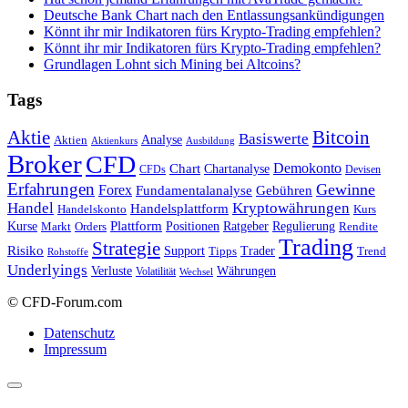
Deutsche Bank Chart nach den Entlassungsankündigungen
Könnt ihr mir Indikatoren fürs Krypto-Trading empfehlen?
Könnt ihr mir Indikatoren fürs Krypto-Trading empfehlen?
Grundlagen Lohnt sich Mining bei Altcoins?
Tags
Bitcoin
Aktie
Basiswerte
Aktien
Analyse
Aktienkurs
Ausbildung
Broker
CFD
Chart
Demokonto
Chartanalyse
CFDs
Devisen
Erfahrungen
Gewinne
Forex
Fundamentalanalyse
Gebühren
Handel
Kryptowährungen
Handelsplattform
Handelskonto
Kurs
Plattform
Kurse
Positionen
Ratgeber
Regulierung
Orders
Rendite
Markt
Trading
Strategie
Risiko
Support
Tipps
Trader
Trend
Rohstoffe
Underlyings
Verluste
Währungen
Volatilität
Wechsel
© CFD-Forum.com
Datenschutz
Impressum