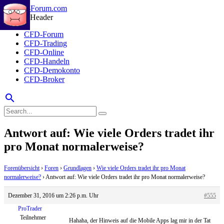
CFD-Forum
CFD-Trading
CFD-Online
CFD-Handeln
CFD-Demokonto
CFD-Broker
search
Antwort auf: Wie viele Orders tradet ihr
pro Monat normalerweise?
Forenübersicht
›
Foren
›
Grundlagen
›
Wie viele Orders tradet ihr pro Monat
normalerweise?
›
Antwort auf: Wie viele Orders tradet ihr pro Monat normalerweise?
Dezember 31, 2016 um 2:26 p.m. Uhr
#555
ProTrader
Teilnehmer
Hahaha, der Hinweis auf die Mobile Apps lag mir in der Tat