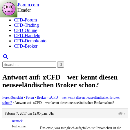
CFD-Forum
CFD-Trading
CFD-Online
CFD-Handeln
CFD-Demokonto
CFD-Broker
search
Antwort auf: xCFD – wer kennt diesen
neuseeländischen Broker schon?
Forenübersicht
›
Foren
›
Broker
›
xCFD – wer kennt diesen neuseeländischen Broker
schon?
›
Antwort auf: xCFD – wer kennt diesen neuseeländischen Broker schon?
Februar 7, 2017 um 12:05 p.m. Uhr
#647
nemack
Teilnehmer
Das erste, was mir gleich aufgefallen ist: Inzwischen ist die