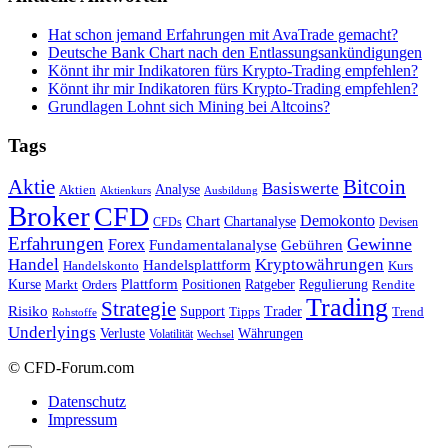
Hat schon jemand Erfahrungen mit AvaTrade gemacht?
Deutsche Bank Chart nach den Entlassungsankündigungen
Könnt ihr mir Indikatoren fürs Krypto-Trading empfehlen?
Könnt ihr mir Indikatoren fürs Krypto-Trading empfehlen?
Grundlagen Lohnt sich Mining bei Altcoins?
Tags
Bitcoin
Aktie
Basiswerte
Aktien
Analyse
Aktienkurs
Ausbildung
Broker
CFD
Chart
Demokonto
Chartanalyse
CFDs
Devisen
Erfahrungen
Gewinne
Forex
Fundamentalanalyse
Gebühren
Handel
Kryptowährungen
Handelsplattform
Handelskonto
Kurs
Plattform
Kurse
Positionen
Ratgeber
Regulierung
Orders
Rendite
Markt
Trading
Strategie
Risiko
Support
Tipps
Trader
Trend
Rohstoffe
Underlyings
Verluste
Währungen
Volatilität
Wechsel
© CFD-Forum.com
Datenschutz
Impressum