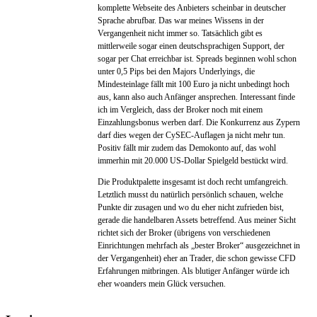
komplette Webseite des Anbieters scheinbar in deutscher
Sprache abrufbar. Das war meines Wissens in der
Vergangenheit nicht immer so. Tatsächlich gibt es
mittlerweile sogar einen deutschsprachigen Support, der
sogar per Chat erreichbar ist. Spreads beginnen wohl schon
unter 0,5 Pips bei den Majors Underlyings, die
Mindesteinlage fällt mit 100 Euro ja nicht unbedingt hoch
aus, kann also auch Anfänger ansprechen. Interessant finde
ich im Vergleich, dass der Broker noch mit einem
Einzahlungsbonus werben darf. Die Konkurrenz aus Zypern
darf dies wegen der CySEC-Auflagen ja nicht mehr tun.
Positiv fällt mir zudem das Demokonto auf, das wohl
immerhin mit 20.000 US-Dollar Spielgeld bestückt wird.
Die Produktpalette insgesamt ist doch recht umfangreich.
Letztlich musst du natürlich persönlich schauen, welche
Punkte dir zusagen und wo du eher nicht zufrieden bist,
gerade die handelbaren Assets betreffend. Aus meiner Sicht
richtet sich der Broker (übrigens von verschiedenen
Einrichtungen mehrfach als „bester Broker“ ausgezeichnet in
der Vergangenheit) eher an Trader, die schon gewisse CFD
Erfahrungen mitbringen. Als blutiger Anfänger würde ich
eher woanders mein Glück versuchen.