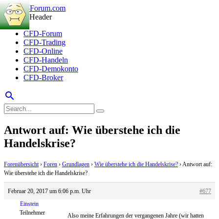
CFD-Forum
CFD-Trading
CFD-Online
CFD-Handeln
CFD-Demokonto
CFD-Broker
search
Antwort auf: Wie überstehe ich die
Handelskrise?
Forenübersicht
›
Foren
›
Grundlagen
›
Wie überstehe ich die Handelskrise?
›
Antwort auf:
Wie überstehe ich die Handelskrise?
Februar 20, 2017 um 6:06 p.m. Uhr
#677
Einstein
Teilnehmer
Also meine Erfahrungen der vergangenen Jahre (wir hatten