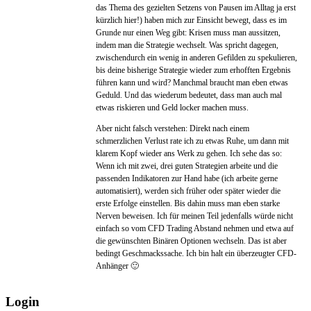
das Thema des gezielten Setzens von Pausen im Alltag ja erst
kürzlich hier!) haben mich zur Einsicht bewegt, dass es im
Grunde nur einen Weg gibt: Krisen muss man aussitzen,
indem man die Strategie wechselt. Was spricht dagegen,
zwischendurch ein wenig in anderen Gefilden zu spekulieren,
bis deine bisherige Strategie wieder zum erhofften Ergebnis
führen kann und wird? Manchmal braucht man eben etwas
Geduld. Und das wiederum bedeutet, dass man auch mal
etwas riskieren und Geld locker machen muss.
Aber nicht falsch verstehen: Direkt nach einem
schmerzlichen Verlust rate ich zu etwas Ruhe, um dann mit
klarem Kopf wieder ans Werk zu gehen. Ich sehe das so:
Wenn ich mit zwei, drei guten Strategien arbeite und die
passenden Indikatoren zur Hand habe (ich arbeite gerne
automatisiert), werden sich früher oder später wieder die
erste Erfolge einstellen. Bis dahin muss man eben starke
Nerven beweisen. Ich für meinen Teil jedenfalls würde nicht
einfach so vom CFD Trading Abstand nehmen und etwa auf
die gewünschten Binären Optionen wechseln. Das ist aber
bedingt Geschmackssache. Ich bin halt ein überzeugter CFD-
Anhänger 🙂
Login