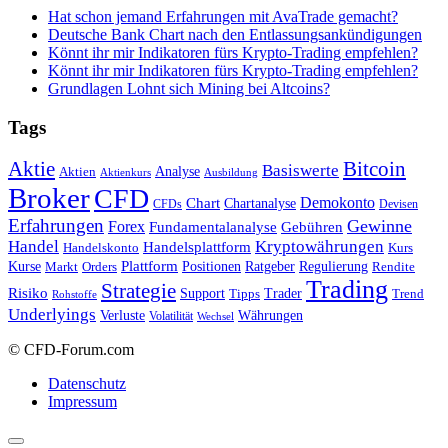
Hat schon jemand Erfahrungen mit AvaTrade gemacht?
Deutsche Bank Chart nach den Entlassungsankündigungen
Könnt ihr mir Indikatoren fürs Krypto-Trading empfehlen?
Könnt ihr mir Indikatoren fürs Krypto-Trading empfehlen?
Grundlagen Lohnt sich Mining bei Altcoins?
Tags
Bitcoin
Aktie
Basiswerte
Aktien
Analyse
Aktienkurs
Ausbildung
Broker
CFD
Chart
Demokonto
Chartanalyse
CFDs
Devisen
Erfahrungen
Gewinne
Forex
Fundamentalanalyse
Gebühren
Handel
Kryptowährungen
Handelsplattform
Handelskonto
Kurs
Plattform
Kurse
Positionen
Ratgeber
Regulierung
Orders
Rendite
Markt
Trading
Strategie
Risiko
Support
Tipps
Trader
Trend
Rohstoffe
Underlyings
Verluste
Währungen
Volatilität
Wechsel
© CFD-Forum.com
Datenschutz
Impressum