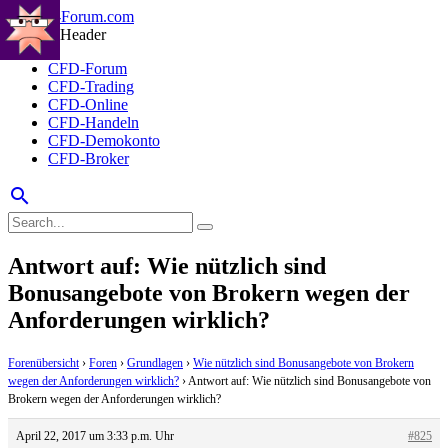
CFD-Forum
CFD-Trading
CFD-Online
CFD-Handeln
CFD-Demokonto
CFD-Broker
search
Antwort auf: Wie nützlich sind
Bonusangebote von Brokern wegen der
Anforderungen wirklich?
Forenübersicht
›
Foren
›
Grundlagen
›
Wie nützlich sind Bonusangebote von Brokern
wegen der Anforderungen wirklich?
›
Antwort auf: Wie nützlich sind Bonusangebote von
Brokern wegen der Anforderungen wirklich?
April 22, 2017 um 3:33 p.m. Uhr
#825