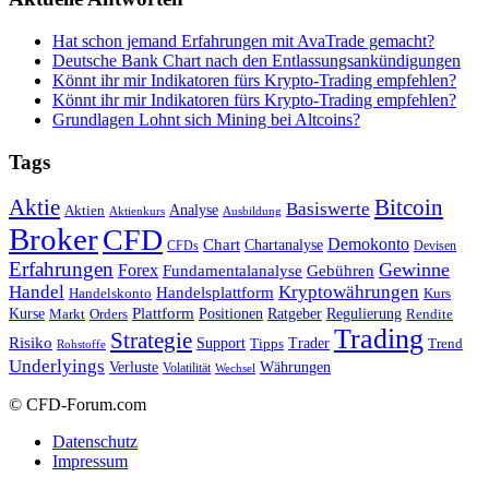
Hat schon jemand Erfahrungen mit AvaTrade gemacht?
Deutsche Bank Chart nach den Entlassungsankündigungen
Könnt ihr mir Indikatoren fürs Krypto-Trading empfehlen?
Könnt ihr mir Indikatoren fürs Krypto-Trading empfehlen?
Grundlagen Lohnt sich Mining bei Altcoins?
Tags
Bitcoin
Aktie
Basiswerte
Aktien
Analyse
Aktienkurs
Ausbildung
Broker
CFD
Chart
Demokonto
Chartanalyse
CFDs
Devisen
Erfahrungen
Gewinne
Forex
Fundamentalanalyse
Gebühren
Handel
Kryptowährungen
Handelsplattform
Handelskonto
Kurs
Plattform
Kurse
Positionen
Ratgeber
Regulierung
Orders
Rendite
Markt
Trading
Strategie
Risiko
Support
Tipps
Trader
Trend
Rohstoffe
Underlyings
Verluste
Währungen
Volatilität
Wechsel
© CFD-Forum.com
Datenschutz
Impressum