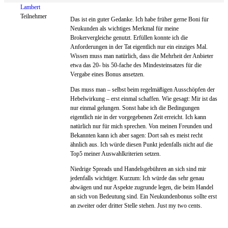
Lambert
Teilnehmer
Das ist ein guter Gedanke. Ich habe früher gerne Boni für
Neukunden als wichtiges Merkmal für meine
Brokervergleiche genutzt. Erfüllen konnte ich die
Anforderungen in der Tat eigentlich nur ein einziges Mal.
Wissen muss man natürlich, dass die Mehrheit der Anbieter
etwa das 20- bis 50-fache des Mindesteinsatzes für die
Vergabe eines Bonus ansetzen.
Das muss man – selbst beim regelmäßigen Ausschöpfen der
Hebelwirkung – erst einmal schaffen. Wie gesagt: Mir ist das
nur einmal gelungen. Sonst habe ich die Bedingungen
eigentlich nie in der vorgegebenen Zeit erreicht. Ich kann
natürlich nur für mich sprechen. Von meinen Freunden und
Bekannten kann ich aber sagen: Dort sah es meist recht
ähnlich aus. Ich würde diesen Punkt jedenfalls nicht auf die
Top5 meiner Auswahlkriterien setzen.
Niedrige Spreads und Handelsgebühren an sich sind mir
jedenfalls wichtiger. Kurzum: Ich würde das sehr genau
abwägen und nur Aspekte zugrunde legen, die beim Handel
an sich von Bedeutung sind. Ein Neukundenbonus sollte erst
an zweiter oder dritter Stelle stehen. Just my two cents.