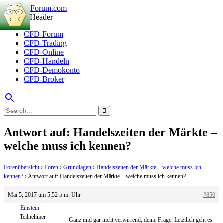
CFD-Forum
CFD-Trading
CFD-Online
CFD-Handeln
CFD-Demokonto
CFD-Broker
search
Antwort auf: Handelszeiten der Märkte –
welche muss ich kennen?
Forenübersicht
›
Foren
›
Grundlagen
›
Handelszeiten der Märkte – welche muss ich
kennen?
›
Antwort auf: Handelszeiten der Märkte – welche muss ich kennen?
Mai 5, 2017 um 5:52 p.m. Uhr
#850
Einstein
Teilnehmer
Ganz und gar nicht verwirrend, deine Frage. Letztlich geht es