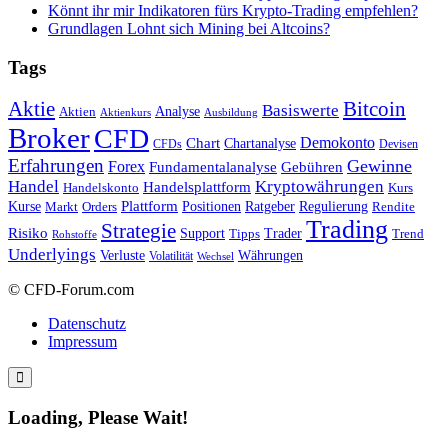
Könnt ihr mir Indikatoren fürs Krypto-Trading empfehlen?
Grundlagen Lohnt sich Mining bei Altcoins?
Tags
Bitcoin
Aktie
Basiswerte
Aktien
Analyse
Aktienkurs
Ausbildung
Broker
CFD
Chart
Demokonto
Chartanalyse
CFDs
Devisen
Erfahrungen
Gewinne
Forex
Fundamentalanalyse
Gebühren
Handel
Kryptowährungen
Handelsplattform
Handelskonto
Kurs
Plattform
Kurse
Positionen
Ratgeber
Regulierung
Orders
Rendite
Markt
Trading
Strategie
Risiko
Support
Tipps
Trader
Trend
Rohstoffe
Underlyings
Verluste
Währungen
Volatilität
Wechsel
© CFD-Forum.com
Datenschutz
Impressum
Loading, Please Wait!