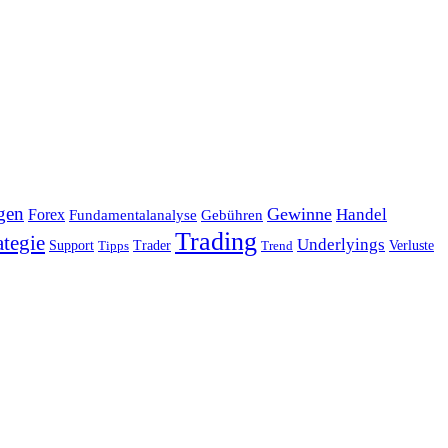
gen
Gewinne
Handel
Forex
Fundamentalanalyse
Gebühren
Trading
ategie
Underlyings
Verluste
Support
Tipps
Trader
Trend