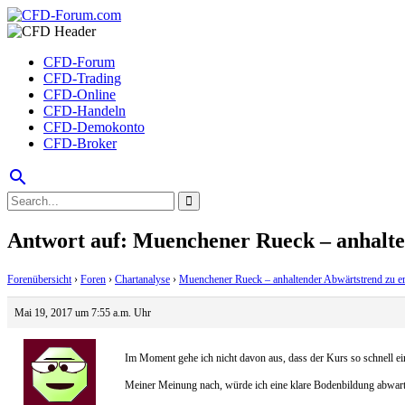
CFD-Forum
CFD-Trading
CFD-Online
CFD-Handeln
CFD-Demokonto
CFD-Broker
search
Antwort auf: Muenchener Rueck – anhalte
Forenübersicht
›
Foren
›
Chartanalyse
›
Muenchener Rueck – anhaltender Abwärtstrend zu e
Mai 19, 2017 um 7:55 a.m. Uhr
Im Moment gehe ich nicht davon aus, dass der Kurs so schnell ei
Meiner Meinung nach, würde ich eine klare Bodenbildung abwarten