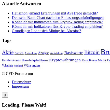
Aktuelle Antworten
Hat schon jemand Erfahrungen mit AvaTrade gemacht?
Deutsche Bank Chart nach den Entlassungsankündigungen
Könnt ihr mir Indikatoren fürs Krypto-Trading empfehlen?
Könnt ihr mir Indikatoren fürs Krypto-Trading empfehlen?
Grundlagen Lohnt sich Mining bei Altcoins?
Tags
Br
Bitcoin
Aktie
Basiswerte
Aktien
Analyse
Aktienkurs
Ausbildung
Kryptowährungen
Handelsplattform
Kurse
Handelskonto
Kurs
Or
Markt
Währungen
Volatilität
Wechsel
© CFD-Forum.com
Datenschutz
Impressum
Loading, Please Wait!