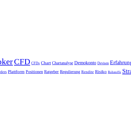
oker
CFD
Erfahrun
Chart
Demokonto
Chartanalyse
CFDs
Devisen
Str
Plattform
Risiko
Positionen
Ratgeber
Regulierung
ders
Rendite
Rohstoffe