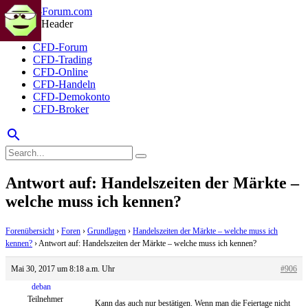
CFD-Forum
CFD-Trading
CFD-Online
CFD-Handeln
CFD-Demokonto
CFD-Broker
search
Antwort auf: Handelszeiten der Märkte –
welche muss ich kennen?
Forenübersicht
›
Foren
›
Grundlagen
›
Handelszeiten der Märkte – welche muss ich
kennen?
›
Antwort auf: Handelszeiten der Märkte – welche muss ich kennen?
Mai 30, 2017 um 8:18 a.m. Uhr
#906
deban
Teilnehmer
Kann das auch nur bestätigen. Wenn man die Feiertage nicht