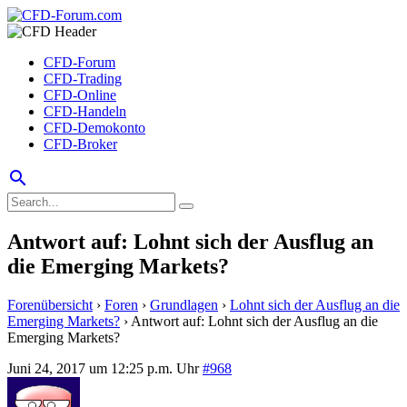
CFD-Forum
CFD-Trading
CFD-Online
CFD-Handeln
CFD-Demokonto
CFD-Broker
search
Antwort auf: Lohnt sich der Ausflug an
die Emerging Markets?
Forenübersicht
›
Foren
›
Grundlagen
›
Lohnt sich der Ausflug an die
Emerging Markets?
›
Antwort auf: Lohnt sich der Ausflug an die
Emerging Markets?
Juni 24, 2017 um 12:25 p.m. Uhr
#968