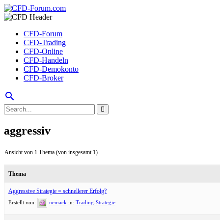
CFD-Forum
CFD-Trading
CFD-Online
CFD-Handeln
CFD-Demokonto
CFD-Broker
search
aggressiv
Ansicht von 1 Thema (von insgesamt 1)
Thema
Aggressive Strategie = schnellerer Erfolg?
Erstellt von:
nemack
in:
Trading-Strategie