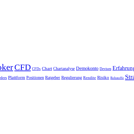
oker
CFD
Erfahrun
Chart
Demokonto
Chartanalyse
CFDs
Devisen
Str
Plattform
Risiko
Positionen
Ratgeber
Regulierung
ders
Rendite
Rohstoffe