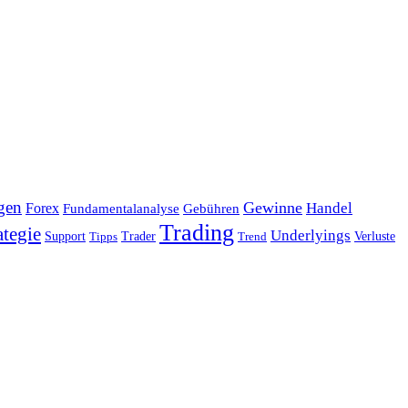
gen
Gewinne
Handel
Forex
Fundamentalanalyse
Gebühren
Trading
ategie
Underlyings
Verluste
Support
Tipps
Trader
Trend