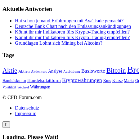
Aktuelle Antworten
Hat schon jemand Erfahrungen mit AvaTrade gemacht?
Deutsche Bank Chart nach den Entlassungsankündigungen
Könnt ihr mir Indikatoren fürs Krypto-Trading empfehlen?
Könnt ihr mir Indikatoren fürs Krypto-Trading empfehlen?
Grundlagen Lohnt sich Mining bei Altcoins?
Tags
Br
Bitcoin
Aktie
Basiswerte
Aktien
Analyse
Aktienkurs
Ausbildung
Kryptowährungen
Handelsplattform
Kurse
Handelskonto
Kurs
Or
Markt
Währungen
Volatilität
Wechsel
© CFD-Forum.com
Datenschutz
Impressum
Loading, Please Wait!