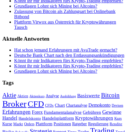
Könnt ihr mir Indikatoren fürs Krypto-Trading empfehlen?
Grundlagen Lohnt sich Mining bei Altcoins?
Zulassung von Bitcoin als Zahlungsart bei Onlinebank
Bitbond
Plattform Virwox aus Österreich für Kryptowährungen
Tausch
Aktuelle Antworten
Hat schon jemand Erfahrungen mit AvaTrade gemacht?
Deutsche Bank Chart nach den Entlassungsankündigungen
Könnt ihr mir Indikatoren fürs Krypto-Trading empfehlen?
Könnt ihr mir Indikatoren fürs Krypto-Trading empfehlen?
Grundlagen Lohnt sich Mining bei Altcoins?
Tags
Bitcoin
Aktie
Basiswerte
Aktien
Analyse
Aktienkurs
Ausbildung
Broker
CFD
Chart
Demokonto
Chartanalyse
CFDs
Devisen
Erfahrungen
Gewinne
Forex
Fundamentalanalyse
Gebühren
Handel
Kryptowährungen
Handelsplattform
Handelskonto
Kurs
Plattform
Kurse
Positionen
Ratgeber
Regulierung
Orders
Rendite
Markt
Trading
Strategie
Risiko
Support
Tipps
Trader
Trend
Rohstoffe