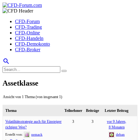
CFD-Forum
CFD-Trading
CFD-Online
CFD-Handeln
CFD-Demokonto
CFD-Broker
search
Assetklasse
Ansicht von 1 Thema (von insgesamt 1)
Thema
Teilnehmer
Beiträge
Letzter Beitrag
Volatilitätsstrategie auch für Einsteiger
3
3
vor 9 Jahren,
richtiger Weg?
8 Monaten
Erstellt von:
nemack
deban