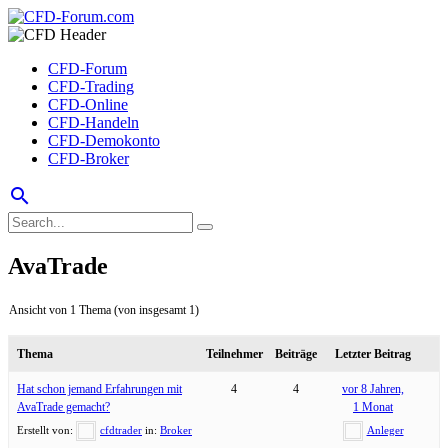
CFD-Forum
CFD-Trading
CFD-Online
CFD-Handeln
CFD-Demokonto
CFD-Broker
search
AvaTrade
Ansicht von 1 Thema (von insgesamt 1)
Thema
Teilnehmer
Beiträge
Letzter Beitrag
Hat schon jemand Erfahrungen mit
4
4
vor 8 Jahren,
AvaTrade gemacht?
1 Monat
Erstellt von:
cfdtrader
in:
Broker
Anleger