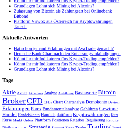
Könnt ihr mir Indikatoren fürs Krypto-Trading empfehlen?
Grundlagen Lohnt sich Mining bei Altcoins?
Zulassung von Bitcoin als Zahlungsart bei Onlinebank
Bitbond
Plattform Virwox aus Österreich für Kryptowährungen
Tausch
Aktuelle Antworten
Hat schon jemand Erfahrungen mit AvaTrade gemacht?
Deutsche Bank Chart nach den Entlassungsankündigungen
Könnt ihr mir Indikatoren fürs Krypto-Trading empfehlen?
Könnt ihr mir Indikatoren fürs Krypto-Trading empfehlen?
Grundlagen Lohnt sich Mining bei Altcoins?
Tags
Bitcoin
Aktie
Basiswerte
Aktien
Analyse
Aktienkurs
Ausbildung
Broker
CFD
Chart
Demokonto
Chartanalyse
CFDs
Devisen
Erfahrungen
Gewinne
Forex
Fundamentalanalyse
Gebühren
Handel
Kryptowährungen
Handelsplattform
Handelskonto
Kurs
Plattform
Kurse
Positionen
Ratgeber
Regulierung
Orders
Rendite
Markt
Trading
Strategie
Risiko
Support
Tipps
Trader
Trend
Rohstoffe