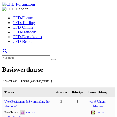
CFD-Forum
CFD-Trading
CFD-Online
CFD-Handeln
CFD-Demokonto
CFD-Broker
search
Basiswertkurse
Ansicht von 1 Thema (von insgesamt 1)
Thema
Teilnehmer
Beiträge
Letzter Beitrag
Viele Positionen & Swingtrading für
3
3
vor 9 Jahren,
Neulinge?
8 Monaten
Erstellt von:
nemack
deban