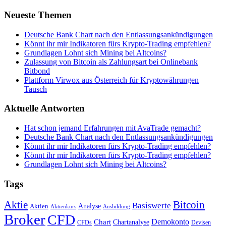
Neueste Themen
Deutsche Bank Chart nach den Entlassungsankündigungen
Könnt ihr mir Indikatoren fürs Krypto-Trading empfehlen?
Grundlagen Lohnt sich Mining bei Altcoins?
Zulassung von Bitcoin als Zahlungsart bei Onlinebank
Bitbond
Plattform Virwox aus Österreich für Kryptowährungen
Tausch
Aktuelle Antworten
Hat schon jemand Erfahrungen mit AvaTrade gemacht?
Deutsche Bank Chart nach den Entlassungsankündigungen
Könnt ihr mir Indikatoren fürs Krypto-Trading empfehlen?
Könnt ihr mir Indikatoren fürs Krypto-Trading empfehlen?
Grundlagen Lohnt sich Mining bei Altcoins?
Tags
Bitcoin
Aktie
Basiswerte
Aktien
Analyse
Aktienkurs
Ausbildung
Broker
CFD
Chart
Demokonto
Chartanalyse
CFDs
Devisen