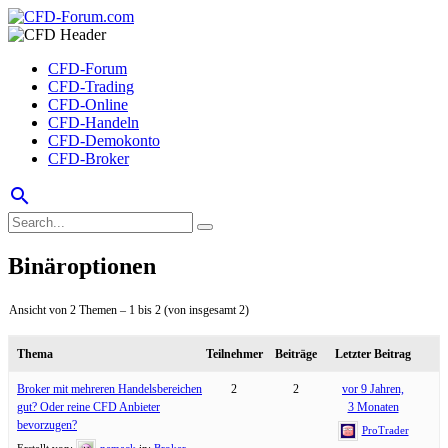
CFD-Forum
CFD-Trading
CFD-Online
CFD-Handeln
CFD-Demokonto
CFD-Broker
search
Binäroptionen
Ansicht von 2 Themen – 1 bis 2 (von insgesamt 2)
Thema
Teilnehmer
Beiträge
Letzter Beitrag
Broker mit mehreren Handelsbereichen
2
2
vor 9 Jahren,
gut? Oder reine CFD Anbieter
3 Monaten
bevorzugen?
ProTrader
Erstellt von:
nemack
in:
Broker