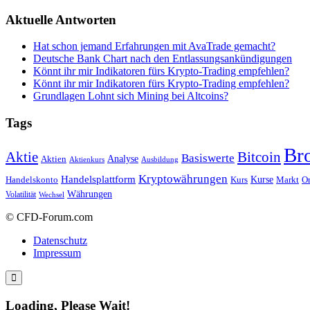
Aktuelle Antworten
Hat schon jemand Erfahrungen mit AvaTrade gemacht?
Deutsche Bank Chart nach den Entlassungsankündigungen
Könnt ihr mir Indikatoren fürs Krypto-Trading empfehlen?
Könnt ihr mir Indikatoren fürs Krypto-Trading empfehlen?
Grundlagen Lohnt sich Mining bei Altcoins?
Tags
Br
Bitcoin
Aktie
Basiswerte
Aktien
Analyse
Aktienkurs
Ausbildung
Kryptowährungen
Handelsplattform
Kurse
Handelskonto
Kurs
Or
Markt
Währungen
Volatilität
Wechsel
© CFD-Forum.com
Datenschutz
Impressum
Loading, Please Wait!