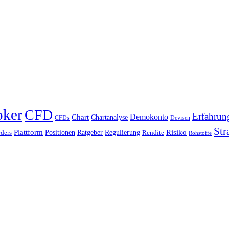
oker
CFD
Erfahrun
Chart
Demokonto
Chartanalyse
CFDs
Devisen
Str
Plattform
Risiko
Positionen
Ratgeber
Regulierung
ders
Rendite
Rohstoffe