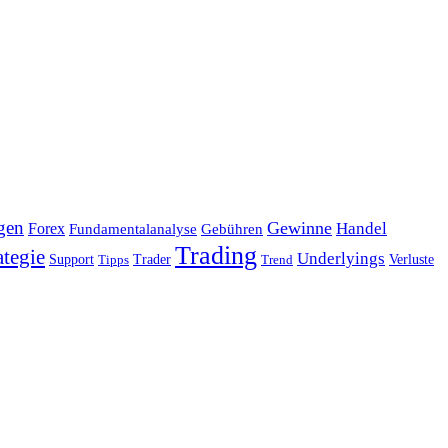
gen
Gewinne
Handel
Forex
Fundamentalanalyse
Gebühren
Trading
ategie
Underlyings
Verluste
Support
Tipps
Trader
Trend