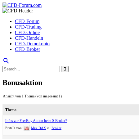
CFD-Forum
CFD-Trading
CFD-Online
CFD-Handeln
CFD-Demokonto
CFD-Broker
search
Bonusaktion
Ansicht von 1 Thema (von insgesamt 1)
Thema
Infos zur FreeBuy Aktion beim S Broker?
Erstellt von:
Mrs. DAX
in:
Broker