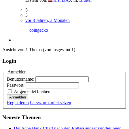
Erstellt von:
Mrs. DAX
in:
Broker
3
3
vor 8 Jahren, 3 Monaten
coingecko
Ansicht von 1 Thema (von insgesamt 1)
Login
Anmelden
Benutzername:
Passwort:
Angemeldet bleiben
Anmelden
Registrieren
Passwort zurücksetzen
Neueste Themen
Deutsche Bank Chart nach den Entlassungsankündigungen