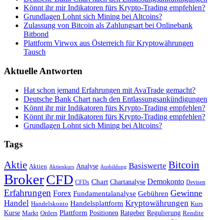
Könnt ihr mir Indikatoren fürs Krypto-Trading empfehlen?
Grundlagen Lohnt sich Mining bei Altcoins?
Zulassung von Bitcoin als Zahlungsart bei Onlinebank
Bitbond
Plattform Virwox aus Österreich für Kryptowährungen
Tausch
Aktuelle Antworten
Hat schon jemand Erfahrungen mit AvaTrade gemacht?
Deutsche Bank Chart nach den Entlassungsankündigungen
Könnt ihr mir Indikatoren fürs Krypto-Trading empfehlen?
Könnt ihr mir Indikatoren fürs Krypto-Trading empfehlen?
Grundlagen Lohnt sich Mining bei Altcoins?
Tags
Bitcoin
Aktie
Basiswerte
Aktien
Analyse
Aktienkurs
Ausbildung
Broker
CFD
Chart
Demokonto
Chartanalyse
CFDs
Devisen
Erfahrungen
Gewinne
Forex
Fundamentalanalyse
Gebühren
Handel
Kryptowährungen
Handelsplattform
Handelskonto
Kurs
Plattform
Kurse
Positionen
Ratgeber
Regulierung
Orders
Rendite
Markt