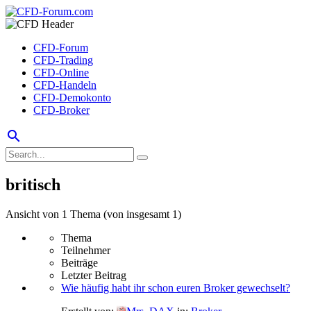
CFD-Forum
CFD-Trading
CFD-Online
CFD-Handeln
CFD-Demokonto
CFD-Broker
search
britisch
Ansicht von 1 Thema (von insgesamt 1)
Thema
Teilnehmer
Beiträge
Letzter Beitrag
Wie häufig habt ihr schon euren Broker gewechselt?