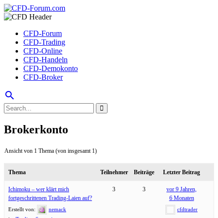
CFD-Forum
CFD-Trading
CFD-Online
CFD-Handeln
CFD-Demokonto
CFD-Broker
search
Brokerkonto
Ansicht von 1 Thema (von insgesamt 1)
Thema
Teilnehmer
Beiträge
Letzter Beitrag
Ichimoku – wer klärt mich
3
3
vor 9 Jahren,
fortgeschrittenen Trading-Laien auf?
6 Monaten
Erstellt von:
nemack
cfdtrader