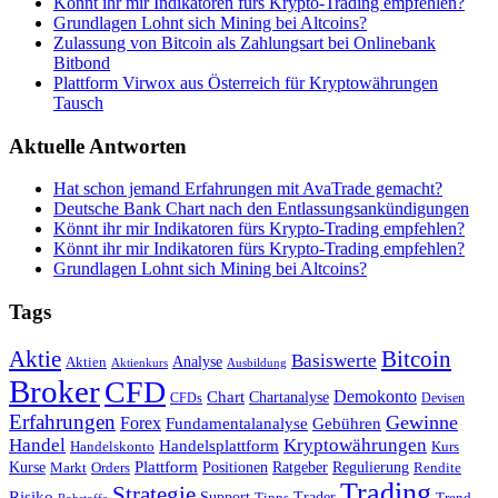
Könnt ihr mir Indikatoren fürs Krypto-Trading empfehlen?
Grundlagen Lohnt sich Mining bei Altcoins?
Zulassung von Bitcoin als Zahlungsart bei Onlinebank
Bitbond
Plattform Virwox aus Österreich für Kryptowährungen
Tausch
Aktuelle Antworten
Hat schon jemand Erfahrungen mit AvaTrade gemacht?
Deutsche Bank Chart nach den Entlassungsankündigungen
Könnt ihr mir Indikatoren fürs Krypto-Trading empfehlen?
Könnt ihr mir Indikatoren fürs Krypto-Trading empfehlen?
Grundlagen Lohnt sich Mining bei Altcoins?
Tags
Bitcoin
Aktie
Basiswerte
Aktien
Analyse
Aktienkurs
Ausbildung
Broker
CFD
Chart
Demokonto
Chartanalyse
CFDs
Devisen
Erfahrungen
Gewinne
Forex
Fundamentalanalyse
Gebühren
Handel
Kryptowährungen
Handelsplattform
Handelskonto
Kurs
Plattform
Kurse
Positionen
Ratgeber
Regulierung
Orders
Rendite
Markt
Trading
Strategie
Risiko
Support
Tipps
Trader
Trend
Rohstoffe