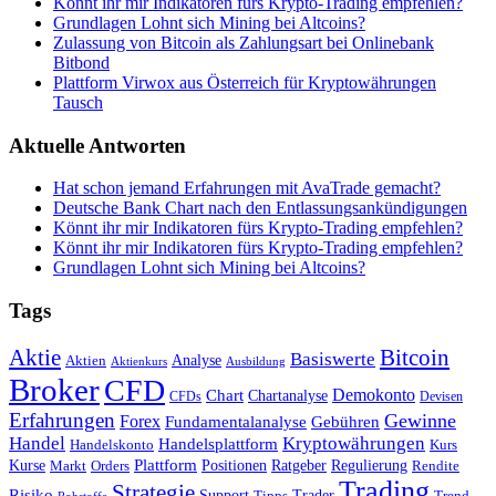
Könnt ihr mir Indikatoren fürs Krypto-Trading empfehlen?
Grundlagen Lohnt sich Mining bei Altcoins?
Zulassung von Bitcoin als Zahlungsart bei Onlinebank
Bitbond
Plattform Virwox aus Österreich für Kryptowährungen
Tausch
Aktuelle Antworten
Hat schon jemand Erfahrungen mit AvaTrade gemacht?
Deutsche Bank Chart nach den Entlassungsankündigungen
Könnt ihr mir Indikatoren fürs Krypto-Trading empfehlen?
Könnt ihr mir Indikatoren fürs Krypto-Trading empfehlen?
Grundlagen Lohnt sich Mining bei Altcoins?
Tags
Bitcoin
Aktie
Basiswerte
Aktien
Analyse
Aktienkurs
Ausbildung
Broker
CFD
Chart
Demokonto
Chartanalyse
CFDs
Devisen
Erfahrungen
Gewinne
Forex
Fundamentalanalyse
Gebühren
Handel
Kryptowährungen
Handelsplattform
Handelskonto
Kurs
Plattform
Kurse
Positionen
Ratgeber
Regulierung
Orders
Rendite
Markt
Trading
Strategie
Risiko
Support
Tipps
Trader
Trend
Rohstoffe