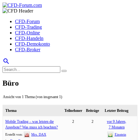
CFD-Forum
CFD-Trading
CFD-Online
CFD-Handeln
CFD-Demokonto
CFD-Broker
search
Büro
Ansicht von 1 Thema (von insgesamt 1)
Thema
Teilnehmer
Beiträge
Letzter Beitrag
Mobile Trading – was leisten die
2
2
vor 9 Jahren,
Angebote? Was muss ich beachten?
7 Monaten
Erstellt von:
Mrs. DAX
Einstein