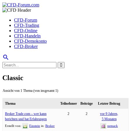
CFD-Forum
CFD-Trading
CFD-Online
CFD-Handeln
CFD-Demokonto
CFD-Broker
search
Classic
Ansicht von 1 Thema (von insgesamt 1)
Thema
Teilnehmer
Beiträge
Letzter Beitrag
Broker Trade.com – wer kann
2
2
vor 9 Jahren,
berichten und hat Erfahrungen
5 Monaten
Erstellt von:
Einstein
in:
Broker
nemack