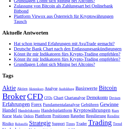
Grundlagen Lohnt sich Mining bei Altcoins?
Zulassung von Bitcoin als Zahlungsart bei Onlinebank
Bitbond
Plattform Virwox aus Österreich für Kryptowährungen
Tausch
Aktuelle Antworten
Hat schon jemand Erfahrungen mit AvaTrade gemacht?
Deutsche Bank Chart nach den Entlassungsankündigungen
Könnt ihr mir Indikatoren fürs Krypto-Trading empfehlen?
Könnt ihr mir Indikatoren fürs Krypto-Trading empfehlen?
Grundlagen Lohnt sich Mining bei Altcoins?
Tags
Bitcoin
Aktie
Basiswerte
Aktien
Analyse
Aktienkurs
Ausbildung
Broker
CFD
Chart
Demokonto
Chartanalyse
CFDs
Devisen
Erfahrungen
Gewinne
Forex
Fundamentalanalyse
Gebühren
Handel
Kryptowährungen
Handelsplattform
Handelskonto
Kurs
Plattform
Kurse
Positionen
Ratgeber
Regulierung
Orders
Rendite
Markt
Trading
Strategie
Risiko
Support
Tipps
Trader
Trend
Rohstoffe