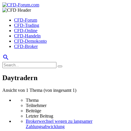
CFD-Forum
CFD-Trading
CFD-Online
CFD-Handeln
CFD-Demokonto
CFD-Broker
search
Daytradern
Ansicht von 1 Thema (von insgesamt 1)
Thema
Teilnehmer
Beiträge
Letzter Beitrag
Brokerwechsel wegen zu langsamer
Zahlungsabwicklung