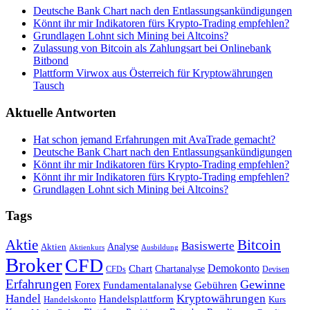
Deutsche Bank Chart nach den Entlassungsankündigungen
Könnt ihr mir Indikatoren fürs Krypto-Trading empfehlen?
Grundlagen Lohnt sich Mining bei Altcoins?
Zulassung von Bitcoin als Zahlungsart bei Onlinebank
Bitbond
Plattform Virwox aus Österreich für Kryptowährungen
Tausch
Aktuelle Antworten
Hat schon jemand Erfahrungen mit AvaTrade gemacht?
Deutsche Bank Chart nach den Entlassungsankündigungen
Könnt ihr mir Indikatoren fürs Krypto-Trading empfehlen?
Könnt ihr mir Indikatoren fürs Krypto-Trading empfehlen?
Grundlagen Lohnt sich Mining bei Altcoins?
Tags
Bitcoin
Aktie
Basiswerte
Aktien
Analyse
Aktienkurs
Ausbildung
Broker
CFD
Chart
Demokonto
Chartanalyse
CFDs
Devisen
Erfahrungen
Gewinne
Forex
Fundamentalanalyse
Gebühren
Handel
Kryptowährungen
Handelsplattform
Handelskonto
Kurs