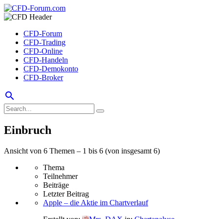
CFD-Forum
CFD-Trading
CFD-Online
CFD-Handeln
CFD-Demokonto
CFD-Broker
search
Einbruch
Ansicht von 6 Themen – 1 bis 6 (von insgesamt 6)
Thema
Teilnehmer
Beiträge
Letzter Beitrag
Apple – die Aktie im Chartverlauf