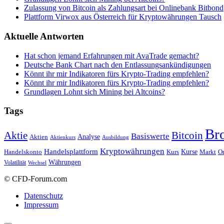
Zulassung von Bitcoin als Zahlungsart bei Onlinebank Bitbond
Plattform Virwox aus Österreich für Kryptowährungen Tausch
Aktuelle Antworten
Hat schon jemand Erfahrungen mit AvaTrade gemacht?
Deutsche Bank Chart nach den Entlassungsankündigungen
Könnt ihr mir Indikatoren fürs Krypto-Trading empfehlen?
Könnt ihr mir Indikatoren fürs Krypto-Trading empfehlen?
Grundlagen Lohnt sich Mining bei Altcoins?
Tags
Br
Bitcoin
Aktie
Basiswerte
Aktien
Analyse
Aktienkurs
Ausbildung
Kryptowährungen
Handelsplattform
Kurse
Handelskonto
Kurs
Or
Markt
Währungen
Volatilität
Wechsel
© CFD-Forum.com
Datenschutz
Impressum