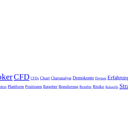
oker
CFD
Erfahrun
Chart
Demokonto
Chartanalyse
CFDs
Devisen
Str
Plattform
Risiko
Positionen
Ratgeber
Regulierung
ders
Rendite
Rohstoffe