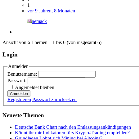
1
vor 9 Jahren, 8 Monaten
nemack
Ansicht von 6 Themen – 1 bis 6 (von insgesamt 6)
Login
Anmelden
Benutzername:
Passwort:
Angemeldet bleiben
Anmelden
Registrieren
Passwort zurücksetzen
Neueste Themen
Deutsche Bank Chart nach den Entlassungsankündigungen
Könnt ihr mir Indikatoren fürs Krypto-Trading empfehlen?
Grundlagen Lohnt sich Mining bei Altcoins?