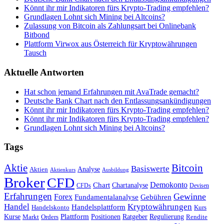
Könnt ihr mir Indikatoren fürs Krypto-Trading empfehlen?
Grundlagen Lohnt sich Mining bei Altcoins?
Zulassung von Bitcoin als Zahlungsart bei Onlinebank
Bitbond
Plattform Virwox aus Österreich für Kryptowährungen
Tausch
Aktuelle Antworten
Hat schon jemand Erfahrungen mit AvaTrade gemacht?
Deutsche Bank Chart nach den Entlassungsankündigungen
Könnt ihr mir Indikatoren fürs Krypto-Trading empfehlen?
Könnt ihr mir Indikatoren fürs Krypto-Trading empfehlen?
Grundlagen Lohnt sich Mining bei Altcoins?
Tags
Bitcoin
Aktie
Basiswerte
Aktien
Analyse
Aktienkurs
Ausbildung
Broker
CFD
Chart
Demokonto
Chartanalyse
CFDs
Devisen
Erfahrungen
Gewinne
Forex
Fundamentalanalyse
Gebühren
Handel
Kryptowährungen
Handelsplattform
Handelskonto
Kurs
Plattform
Kurse
Positionen
Ratgeber
Regulierung
Orders
Rendite
Markt