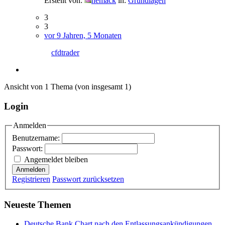
Erstellt von:
nemack
in:
Grundlagen
3
3
vor 9 Jahren, 5 Monaten
cfdtrader
Ansicht von 1 Thema (von insgesamt 1)
Login
Anmelden
Benutzername:
Passwort:
Angemeldet bleiben
Anmelden
Registrieren
Passwort zurücksetzen
Neueste Themen
Deutsche Bank Chart nach den Entlassungsankündigungen