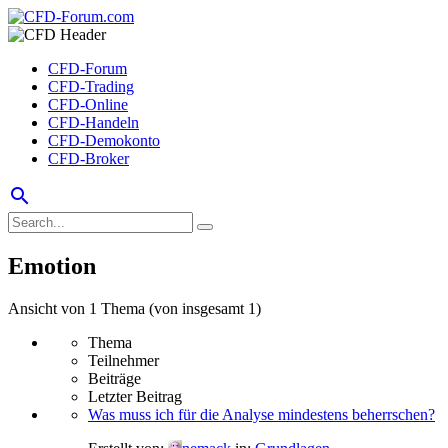
CFD-Forum
CFD-Trading
CFD-Online
CFD-Handeln
CFD-Demokonto
CFD-Broker
search
Emotion
Ansicht von 1 Thema (von insgesamt 1)
Thema
Teilnehmer
Beiträge
Letzter Beitrag
Was muss ich für die Analyse mindestens beherrschen?