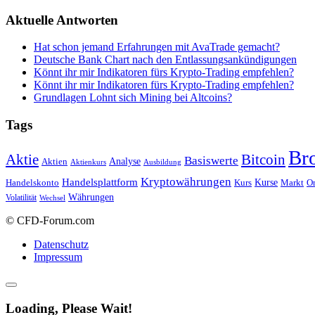
Aktuelle Antworten
Hat schon jemand Erfahrungen mit AvaTrade gemacht?
Deutsche Bank Chart nach den Entlassungsankündigungen
Könnt ihr mir Indikatoren fürs Krypto-Trading empfehlen?
Könnt ihr mir Indikatoren fürs Krypto-Trading empfehlen?
Grundlagen Lohnt sich Mining bei Altcoins?
Tags
Br
Bitcoin
Aktie
Basiswerte
Aktien
Analyse
Aktienkurs
Ausbildung
Kryptowährungen
Handelsplattform
Kurse
Handelskonto
Kurs
Or
Markt
Währungen
Volatilität
Wechsel
© CFD-Forum.com
Datenschutz
Impressum
Loading, Please Wait!