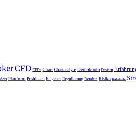
oker
CFD
Erfahrun
Chart
Demokonto
Chartanalyse
CFDs
Devisen
Str
Plattform
Risiko
Positionen
Ratgeber
Regulierung
ders
Rendite
Rohstoffe