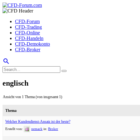
CFD-Forum
CFD-Trading
CFD-Online
CFD-Handeln
CFD-Demokonto
CFD-Broker
search
englisch
Ansicht von 1 Thema (von insgesamt 1)
Thema
Welcher Kundendienst-Ansatz ist der beste?
Erstellt von:
nemack
in:
Broker