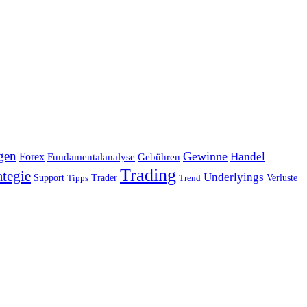
gen
Gewinne
Handel
Forex
Fundamentalanalyse
Gebühren
Trading
ategie
Underlyings
Verluste
Support
Tipps
Trader
Trend