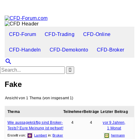
CFD-Forum
CFD-Trading
CFD-Online
CFD-Handeln
CFD-Demokonto
CFD-Broker
search
Fake
Ansicht von 1 Thema (von insgesamt 1)
Thema
Teilnehmer
Beiträge
Letzter Beitrag
Wie aussagekräftig sind Broker-
4
4
vor 9 Jahren,
Tests? Eure Meinung ist gefragt!
1 Monat
Erstellt von:
Lambert
in:
Broker
hermann