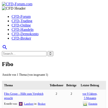
CFD-Forum
CFD-Trading
CFD-Online
CFD-Handeln
CFD-Demokonto
CFD-Broker
search
Fibo
Ansicht von 1 Thema (von insgesamt 1)
Thema
Teilnehmer
Beiträge
Letzter Beitrag
Fibo Group – Hilfe zum Vergleich
2
2
vor 9 Jahren,
gesucht
5 Monaten
Erstellt von:
Lambert
in:
Broker
Einstein