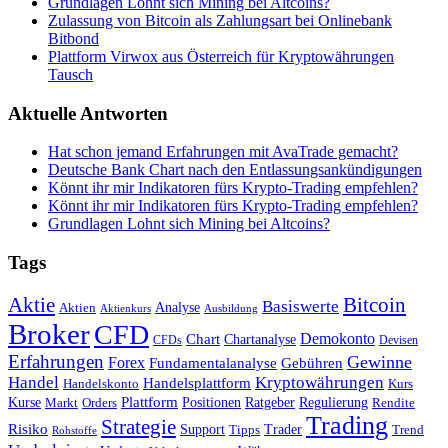
Grundlagen Lohnt sich Mining bei Altcoins?
Zulassung von Bitcoin als Zahlungsart bei Onlinebank
Bitbond
Plattform Virwox aus Österreich für Kryptowährungen
Tausch
Aktuelle Antworten
Hat schon jemand Erfahrungen mit AvaTrade gemacht?
Deutsche Bank Chart nach den Entlassungsankündigungen
Könnt ihr mir Indikatoren fürs Krypto-Trading empfehlen?
Könnt ihr mir Indikatoren fürs Krypto-Trading empfehlen?
Grundlagen Lohnt sich Mining bei Altcoins?
Tags
Bitcoin
Aktie
Basiswerte
Aktien
Analyse
Aktienkurs
Ausbildung
Broker
CFD
Chart
Demokonto
Chartanalyse
CFDs
Devisen
Erfahrungen
Gewinne
Forex
Fundamentalanalyse
Gebühren
Handel
Kryptowährungen
Handelsplattform
Handelskonto
Kurs
Plattform
Kurse
Positionen
Ratgeber
Regulierung
Orders
Rendite
Markt
Trading
Strategie
Risiko
Support
Tipps
Trader
Trend
Rohstoffe