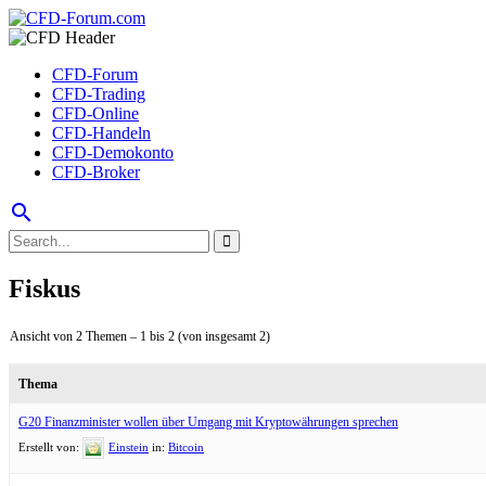
CFD-Forum
CFD-Trading
CFD-Online
CFD-Handeln
CFD-Demokonto
CFD-Broker
search
Fiskus
Ansicht von 2 Themen – 1 bis 2 (von insgesamt 2)
Thema
G20 Finanzminister wollen über Umgang mit Kryptowährungen sprechen
Erstellt von:
Einstein
in:
Bitcoin