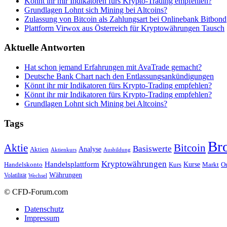
Könnt ihr mir Indikatoren fürs Krypto-Trading empfehlen?
Grundlagen Lohnt sich Mining bei Altcoins?
Zulassung von Bitcoin als Zahlungsart bei Onlinebank Bitbond
Plattform Virwox aus Österreich für Kryptowährungen Tausch
Aktuelle Antworten
Hat schon jemand Erfahrungen mit AvaTrade gemacht?
Deutsche Bank Chart nach den Entlassungsankündigungen
Könnt ihr mir Indikatoren fürs Krypto-Trading empfehlen?
Könnt ihr mir Indikatoren fürs Krypto-Trading empfehlen?
Grundlagen Lohnt sich Mining bei Altcoins?
Tags
Br
Bitcoin
Aktie
Basiswerte
Aktien
Analyse
Aktienkurs
Ausbildung
Kryptowährungen
Handelsplattform
Kurse
Handelskonto
Kurs
Or
Markt
Währungen
Volatilität
Wechsel
© CFD-Forum.com
Datenschutz
Impressum