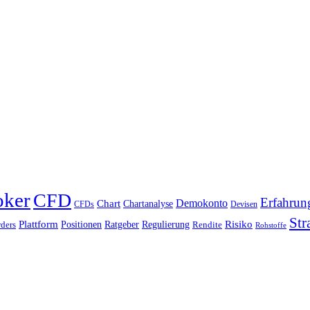
oker
CFD
Erfahrun
Chart
Demokonto
Chartanalyse
CFDs
Devisen
Str
Plattform
Risiko
Positionen
Ratgeber
Regulierung
ders
Rendite
Rohstoffe