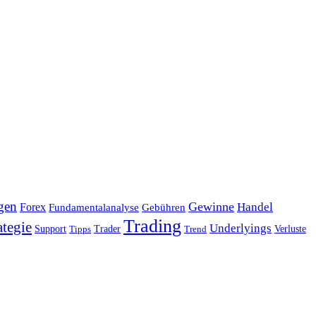
gen
Gewinne
Handel
Forex
Fundamentalanalyse
Gebühren
Trading
ategie
Underlyings
Verluste
Support
Tipps
Trader
Trend