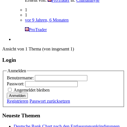
Erstellt von:
ProTrader
in:
Chartanalyse
1
1
vor 9 Jahren, 6 Monaten
ProTrader
Ansicht von 1 Thema (von insgesamt 1)
Login
Anmelden
Benutzername:
Passwort:
Angemeldet bleiben
Anmelden
Registrieren
Passwort zurücksetzen
Neueste Themen
Deutsche Bank Chart nach den Entlassungsankündigungen