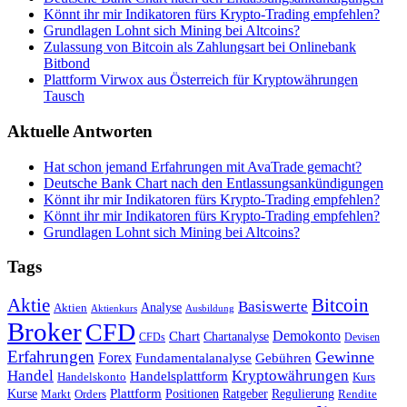
Könnt ihr mir Indikatoren fürs Krypto-Trading empfehlen?
Grundlagen Lohnt sich Mining bei Altcoins?
Zulassung von Bitcoin als Zahlungsart bei Onlinebank
Bitbond
Plattform Virwox aus Österreich für Kryptowährungen
Tausch
Aktuelle Antworten
Hat schon jemand Erfahrungen mit AvaTrade gemacht?
Deutsche Bank Chart nach den Entlassungsankündigungen
Könnt ihr mir Indikatoren fürs Krypto-Trading empfehlen?
Könnt ihr mir Indikatoren fürs Krypto-Trading empfehlen?
Grundlagen Lohnt sich Mining bei Altcoins?
Tags
Bitcoin
Aktie
Basiswerte
Aktien
Analyse
Aktienkurs
Ausbildung
Broker
CFD
Chart
Demokonto
Chartanalyse
CFDs
Devisen
Erfahrungen
Gewinne
Forex
Fundamentalanalyse
Gebühren
Handel
Kryptowährungen
Handelsplattform
Handelskonto
Kurs
Plattform
Kurse
Positionen
Ratgeber
Regulierung
Orders
Rendite
Markt