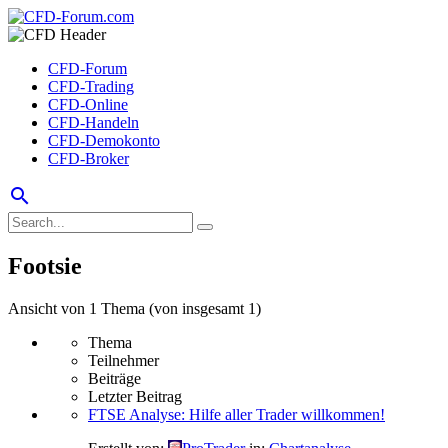
CFD-Forum
CFD-Trading
CFD-Online
CFD-Handeln
CFD-Demokonto
CFD-Broker
search
Footsie
Ansicht von 1 Thema (von insgesamt 1)
Thema
Teilnehmer
Beiträge
Letzter Beitrag
FTSE Analyse: Hilfe aller Trader willkommen!