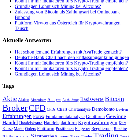
Könnt ihr mir Indikatoren fürs Krypto-Trading empfehlen?
Grundlagen Lohnt sich Mining bei Altcoins?
Zulassung von Bitcoin als Zahlungsart bei Onlinebank
Bitbond
Plattform Virwox aus Österreich für Kryptowährungen
Tausch
Aktuelle Antworten
Hat schon jemand Erfahrungen mit AvaTrade gemacht?
Deutsche Bank Chart nach den Entlassungsankündigungen
Könnt ihr mir Indikatoren fürs Krypto-Trading empfehlen?
Könnt ihr mir Indikatoren fürs Krypto-Trading empfehlen?
Grundlagen Lohnt sich Mining bei Altcoins?
Tags
Bitcoin
Aktie
Basiswerte
Aktien
Analyse
Aktienkurs
Ausbildung
Broker
CFD
Chart
Demokonto
Chartanalyse
CFDs
Devisen
Erfahrungen
Gewinne
Forex
Fundamentalanalyse
Gebühren
Handel
Kryptowährungen
Handelsplattform
Handelskonto
Kurs
Plattform
Kurse
Positionen
Ratgeber
Regulierung
Orders
Rendite
Markt
Trading
Strategie
Risiko
Support
Tipps
Trader
Trend
Rohstoffe