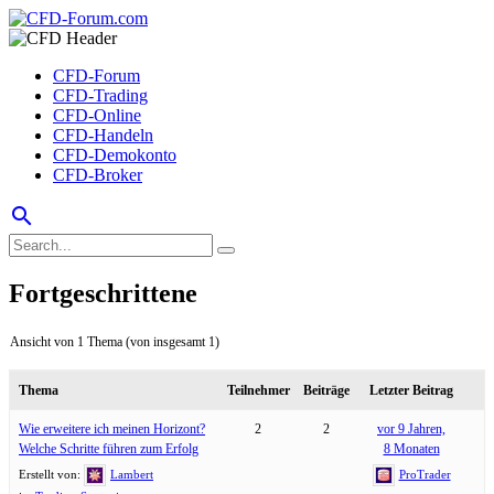
CFD-Forum
CFD-Trading
CFD-Online
CFD-Handeln
CFD-Demokonto
CFD-Broker
search
Fortgeschrittene
Ansicht von 1 Thema (von insgesamt 1)
Thema
Teilnehmer
Beiträge
Letzter Beitrag
Wie erweitere ich meinen Horizont?
2
2
vor 9 Jahren,
Welche Schritte führen zum Erfolg
8 Monaten
Erstellt von:
Lambert
ProTrader