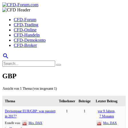
CFD-Forum
CFD-Trading
CFD-Online
CFD-Handeln
CFD-Demokonto
CFD-Broker
search
GBP
Ansicht von 1 Thema (von insgesamt 1)
Thema
Teilnehmer
Beiträge
Letzter Beitrag
Devisenpaar EUR/GBP: was passiert
1
1
vor 9 Jahren,
in 2017?
7 Monaten
Erstellt von:
Mrs. DAX
Mrs. DAX