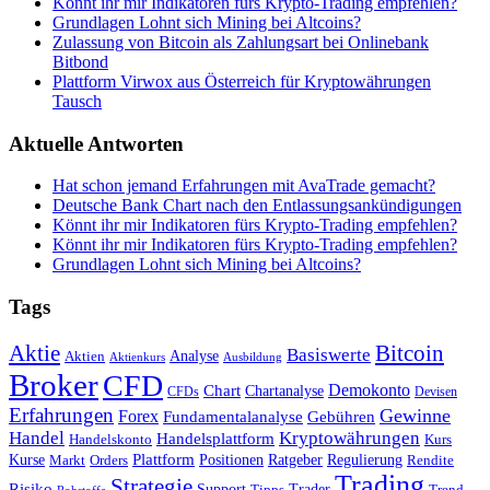
Könnt ihr mir Indikatoren fürs Krypto-Trading empfehlen?
Grundlagen Lohnt sich Mining bei Altcoins?
Zulassung von Bitcoin als Zahlungsart bei Onlinebank
Bitbond
Plattform Virwox aus Österreich für Kryptowährungen
Tausch
Aktuelle Antworten
Hat schon jemand Erfahrungen mit AvaTrade gemacht?
Deutsche Bank Chart nach den Entlassungsankündigungen
Könnt ihr mir Indikatoren fürs Krypto-Trading empfehlen?
Könnt ihr mir Indikatoren fürs Krypto-Trading empfehlen?
Grundlagen Lohnt sich Mining bei Altcoins?
Tags
Bitcoin
Aktie
Basiswerte
Aktien
Analyse
Aktienkurs
Ausbildung
Broker
CFD
Chart
Demokonto
Chartanalyse
CFDs
Devisen
Erfahrungen
Gewinne
Forex
Fundamentalanalyse
Gebühren
Handel
Kryptowährungen
Handelsplattform
Handelskonto
Kurs
Plattform
Kurse
Positionen
Ratgeber
Regulierung
Orders
Rendite
Markt
Trading
Strategie
Risiko
Support
Tipps
Trader
Trend
Rohstoffe