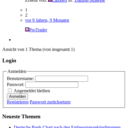
Erstellt von:
Lambert
in:
Trading-Strategie
1
2
vor 9 Jahren, 9 Monaten
ProTrader
Ansicht von 1 Thema (von insgesamt 1)
Login
Anmelden
Benutzername:
Passwort:
Angemeldet bleiben
Anmelden
Registrieren
Passwort zurücksetzen
Neueste Themen
Deutsche Bank Chart nach den Entlassungsankündigungen