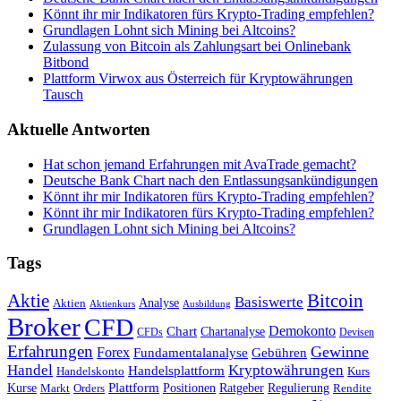
Könnt ihr mir Indikatoren fürs Krypto-Trading empfehlen?
Grundlagen Lohnt sich Mining bei Altcoins?
Zulassung von Bitcoin als Zahlungsart bei Onlinebank
Bitbond
Plattform Virwox aus Österreich für Kryptowährungen
Tausch
Aktuelle Antworten
Hat schon jemand Erfahrungen mit AvaTrade gemacht?
Deutsche Bank Chart nach den Entlassungsankündigungen
Könnt ihr mir Indikatoren fürs Krypto-Trading empfehlen?
Könnt ihr mir Indikatoren fürs Krypto-Trading empfehlen?
Grundlagen Lohnt sich Mining bei Altcoins?
Tags
Bitcoin
Aktie
Basiswerte
Aktien
Analyse
Aktienkurs
Ausbildung
Broker
CFD
Chart
Demokonto
Chartanalyse
CFDs
Devisen
Erfahrungen
Gewinne
Forex
Fundamentalanalyse
Gebühren
Handel
Kryptowährungen
Handelsplattform
Handelskonto
Kurs
Plattform
Kurse
Positionen
Ratgeber
Regulierung
Orders
Rendite
Markt