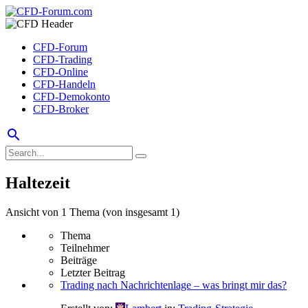
CFD-Forum
CFD-Trading
CFD-Online
CFD-Handeln
CFD-Demokonto
CFD-Broker
search
Haltezeit
Ansicht von 1 Thema (von insgesamt 1)
Thema
Teilnehmer
Beiträge
Letzter Beitrag
Trading nach Nachrichtenlage – was bringt mir das?