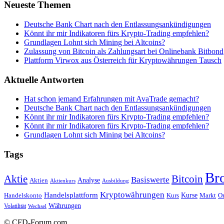
Neueste Themen
Deutsche Bank Chart nach den Entlassungsankündigungen
Könnt ihr mir Indikatoren fürs Krypto-Trading empfehlen?
Grundlagen Lohnt sich Mining bei Altcoins?
Zulassung von Bitcoin als Zahlungsart bei Onlinebank Bitbond
Plattform Virwox aus Österreich für Kryptowährungen Tausch
Aktuelle Antworten
Hat schon jemand Erfahrungen mit AvaTrade gemacht?
Deutsche Bank Chart nach den Entlassungsankündigungen
Könnt ihr mir Indikatoren fürs Krypto-Trading empfehlen?
Könnt ihr mir Indikatoren fürs Krypto-Trading empfehlen?
Grundlagen Lohnt sich Mining bei Altcoins?
Tags
Br
Bitcoin
Aktie
Basiswerte
Aktien
Analyse
Aktienkurs
Ausbildung
Kryptowährungen
Handelsplattform
Kurse
Handelskonto
Kurs
Or
Markt
Währungen
Volatilität
Wechsel
© CFD-Forum.com