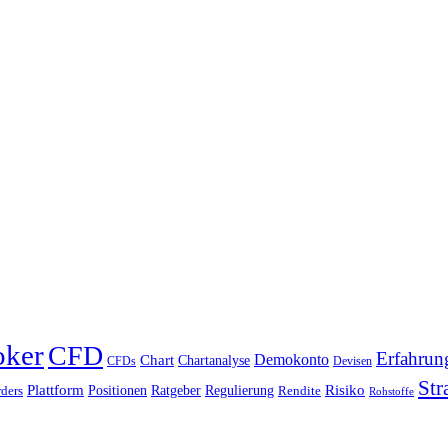
oker
CFD
Erfahrun
Chart
Demokonto
Chartanalyse
CFDs
Devisen
Str
Plattform
Risiko
Positionen
Ratgeber
Regulierung
ders
Rendite
Rohstoffe