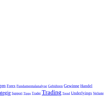
gen
Gewinne
Handel
Forex
Fundamentalanalyse
Gebühren
Trading
ategie
Underlyings
Verluste
Support
Tipps
Trader
Trend