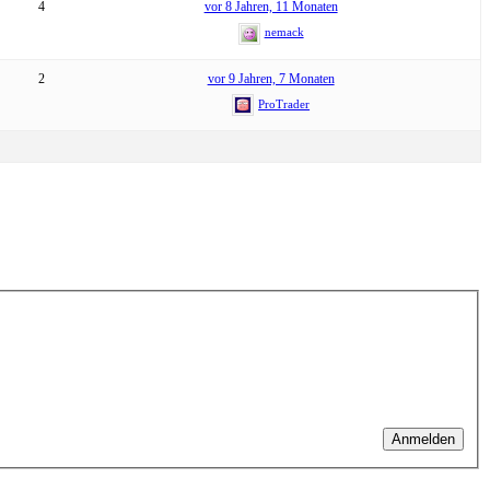
4
vor 8 Jahren, 11 Monaten
nemack
2
vor 9 Jahren, 7 Monaten
ProTrader
Anmelden