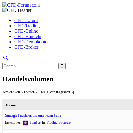
CFD-Forum
CFD-Trading
CFD-Online
CFD-Handeln
CFD-Demokonto
CFD-Broker
search
Handelsvolumen
Ansicht von 3 Themen – 1 bis 3 (von insgesamt 3)
Thema
Strategie Pausieren bis zum neuen Jahr?
Erstellt von:
Lambert
in:
Trading-Strategie