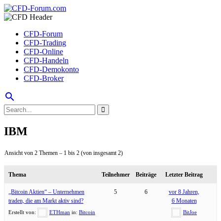
CFD-Forum
CFD-Trading
CFD-Online
CFD-Handeln
CFD-Demokonto
CFD-Broker
search
IBM
Ansicht von 2 Themen – 1 bis 2 (von insgesamt 2)
Thema
Teilnehmer
Beiträge
Letzter Beitrag
„Bitcoin Aktien“ – Unternehmen
5
6
vor 8 Jahren,
traden, die am Markt aktiv sind?
6 Monaten
Erstellt von:
ETHman
in:
Bitcoin
BitJoe