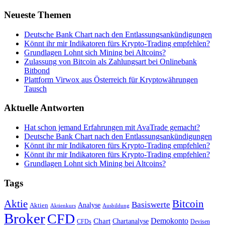
Neueste Themen
Deutsche Bank Chart nach den Entlassungsankündigungen
Könnt ihr mir Indikatoren fürs Krypto-Trading empfehlen?
Grundlagen Lohnt sich Mining bei Altcoins?
Zulassung von Bitcoin als Zahlungsart bei Onlinebank
Bitbond
Plattform Virwox aus Österreich für Kryptowährungen
Tausch
Aktuelle Antworten
Hat schon jemand Erfahrungen mit AvaTrade gemacht?
Deutsche Bank Chart nach den Entlassungsankündigungen
Könnt ihr mir Indikatoren fürs Krypto-Trading empfehlen?
Könnt ihr mir Indikatoren fürs Krypto-Trading empfehlen?
Grundlagen Lohnt sich Mining bei Altcoins?
Tags
Bitcoin
Aktie
Basiswerte
Aktien
Analyse
Aktienkurs
Ausbildung
Broker
CFD
Chart
Demokonto
Chartanalyse
CFDs
Devisen