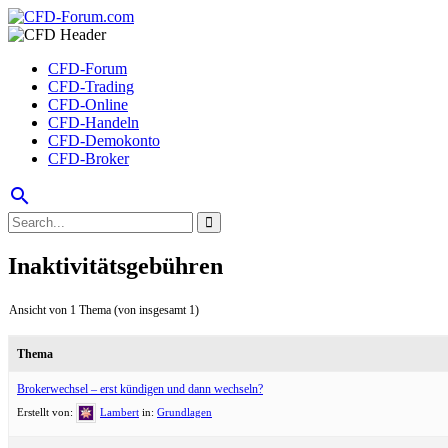
CFD-Forum
CFD-Trading
CFD-Online
CFD-Handeln
CFD-Demokonto
CFD-Broker
search
Inaktivitätsgebühren
Ansicht von 1 Thema (von insgesamt 1)
Thema
Brokerwechsel – erst kündigen und dann wechseln?
Erstellt von:
Lambert
in:
Grundlagen