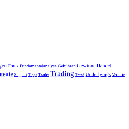
gen
Gewinne
Handel
Forex
Fundamentalanalyse
Gebühren
Trading
ategie
Underlyings
Verluste
Support
Tipps
Trader
Trend