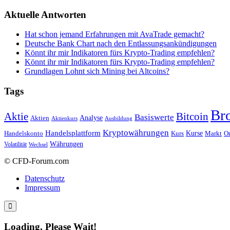
Aktuelle Antworten
Hat schon jemand Erfahrungen mit AvaTrade gemacht?
Deutsche Bank Chart nach den Entlassungsankündigungen
Könnt ihr mir Indikatoren fürs Krypto-Trading empfehlen?
Könnt ihr mir Indikatoren fürs Krypto-Trading empfehlen?
Grundlagen Lohnt sich Mining bei Altcoins?
Tags
Br
Bitcoin
Aktie
Basiswerte
Aktien
Analyse
Aktienkurs
Ausbildung
Kryptowährungen
Handelsplattform
Kurse
Handelskonto
Kurs
Or
Markt
Währungen
Volatilität
Wechsel
© CFD-Forum.com
Datenschutz
Impressum
Loading, Please Wait!