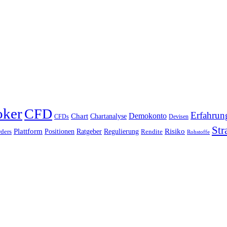
oker
CFD
Erfahrun
Chart
Demokonto
Chartanalyse
CFDs
Devisen
Str
Plattform
Risiko
Positionen
Ratgeber
Regulierung
ders
Rendite
Rohstoffe