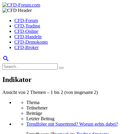
CFD-Forum
CFD-Trading
CFD-Online
CFD-Handeln
CFD-Demokonto
CFD-Broker
search
Indikator
Ansicht von 2 Themen – 1 bis 2 (von insgesamt 2)
Thema
Teilnehmer
Beiträge
Letzter Beitrag
Trendfolge mit Supertrend? Worum gehts dabei?