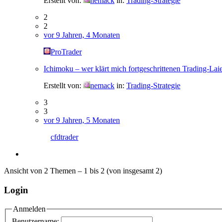
Erstellt von:
nemack
in:
Trading-Strategie
2
2
vor 9 Jahren, 4 Monaten
ProTrader
Ichimoku – wer klärt mich fortgeschrittenen Trading-Lai
Erstellt von:
nemack
in:
Trading-Strategie
3
3
vor 9 Jahren, 5 Monaten
cfdtrader
Ansicht von 2 Themen – 1 bis 2 (von insgesamt 2)
Login
Anmelden
Benutzername: