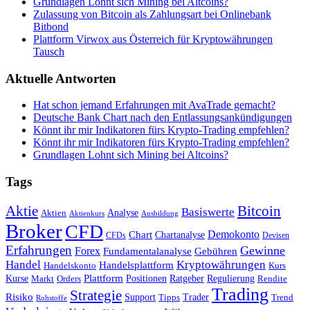
Grundlagen Lohnt sich Mining bei Altcoins?
Zulassung von Bitcoin als Zahlungsart bei Onlinebank
Bitbond
Plattform Virwox aus Österreich für Kryptowährungen
Tausch
Aktuelle Antworten
Hat schon jemand Erfahrungen mit AvaTrade gemacht?
Deutsche Bank Chart nach den Entlassungsankündigungen
Könnt ihr mir Indikatoren fürs Krypto-Trading empfehlen?
Könnt ihr mir Indikatoren fürs Krypto-Trading empfehlen?
Grundlagen Lohnt sich Mining bei Altcoins?
Tags
Bitcoin
Aktie
Basiswerte
Aktien
Analyse
Aktienkurs
Ausbildung
Broker
CFD
Chart
Demokonto
Chartanalyse
CFDs
Devisen
Erfahrungen
Gewinne
Forex
Fundamentalanalyse
Gebühren
Handel
Kryptowährungen
Handelsplattform
Handelskonto
Kurs
Plattform
Kurse
Positionen
Ratgeber
Regulierung
Orders
Rendite
Markt
Trading
Strategie
Risiko
Support
Tipps
Trader
Trend
Rohstoffe