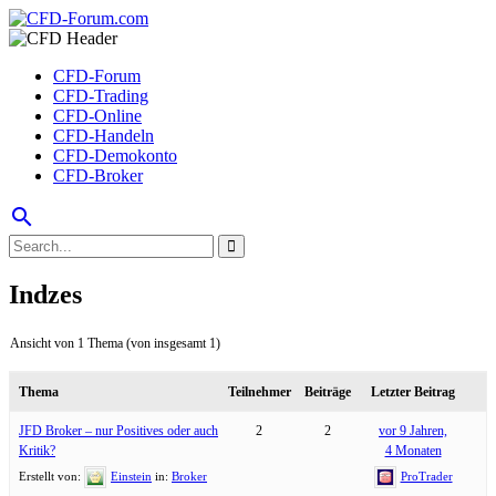
CFD-Forum
CFD-Trading
CFD-Online
CFD-Handeln
CFD-Demokonto
CFD-Broker
search
Indzes
Ansicht von 1 Thema (von insgesamt 1)
Thema
Teilnehmer
Beiträge
Letzter Beitrag
JFD Broker – nur Positives oder auch
2
2
vor 9 Jahren,
Kritik?
4 Monaten
Erstellt von:
Einstein
in:
Broker
ProTrader