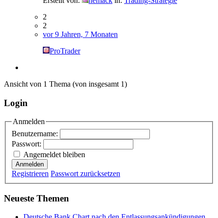
Erstellt von:
nemack
in:
Trading-Strategie
2
2
vor 9 Jahren, 7 Monaten
ProTrader
Ansicht von 1 Thema (von insgesamt 1)
Login
Anmelden
Benutzername:
Passwort:
Angemeldet bleiben
Anmelden
Registrieren
Passwort zurücksetzen
Neueste Themen
Deutsche Bank Chart nach den Entlassungsankündigungen