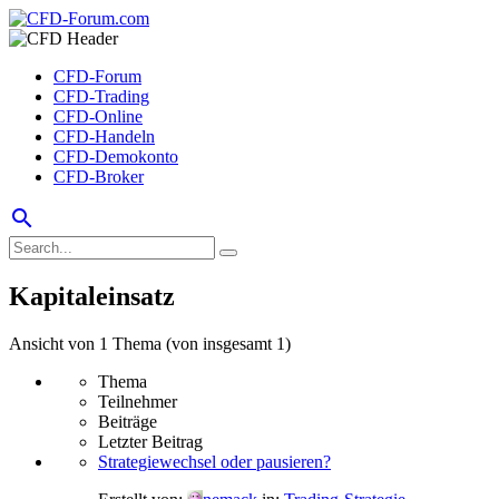
CFD-Forum
CFD-Trading
CFD-Online
CFD-Handeln
CFD-Demokonto
CFD-Broker
search
Kapitaleinsatz
Ansicht von 1 Thema (von insgesamt 1)
Thema
Teilnehmer
Beiträge
Letzter Beitrag
Strategiewechsel oder pausieren?