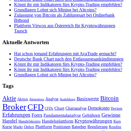
Könnt ihr mir Indikatoren fürs Krypto-Trading empfehlen?
Grundlagen Lohnt sich Mining bei Altcoins?
Zulassung von Bitcoin als Zahlungsart bei Onlinebank
Bitbond
Plattform Virwox aus Österreich für Kryptowährungen
Tausch
Aktuelle Antworten
Hat schon jemand Erfahrungen mit AvaTrade gemacht?
Deutsche Bank Chart nach den Entlassungsankündigungen
Könnt ihr mir Indikatoren fürs Krypto-Trading empfehlen?
Könnt ihr mir Indikatoren fürs Krypto-Trading empfehlen?
Grundlagen Lohnt sich Mining bei Altcoins?
Tags
Bitcoin
Aktie
Basiswerte
Aktien
Analyse
Aktienkurs
Ausbildung
Broker
CFD
Chart
Demokonto
Chartanalyse
CFDs
Devisen
Erfahrungen
Gewinne
Forex
Fundamentalanalyse
Gebühren
Handel
Kryptowährungen
Handelsplattform
Handelskonto
Kurs
Plattform
Kurse
Positionen
Ratgeber
Regulierung
Orders
Rendite
Markt