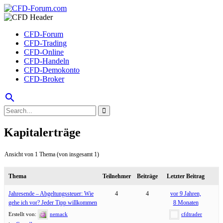
CFD-Forum
CFD-Trading
CFD-Online
CFD-Handeln
CFD-Demokonto
CFD-Broker
search
Kapitalerträge
Ansicht von 1 Thema (von insgesamt 1)
Thema
Teilnehmer
Beiträge
Letzter Beitrag
Jahresende – Abgeltungssteuer: Wie
4
4
vor 9 Jahren,
gehe ich vor? Jeder Tipp willkommen
8 Monaten
Erstellt von:
nemack
cfdtrader