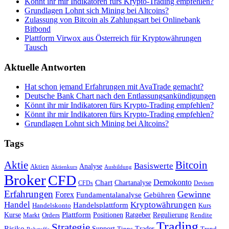
Könnt ihr mir Indikatoren fürs Krypto-Trading empfehlen?
Grundlagen Lohnt sich Mining bei Altcoins?
Zulassung von Bitcoin als Zahlungsart bei Onlinebank
Bitbond
Plattform Virwox aus Österreich für Kryptowährungen
Tausch
Aktuelle Antworten
Hat schon jemand Erfahrungen mit AvaTrade gemacht?
Deutsche Bank Chart nach den Entlassungsankündigungen
Könnt ihr mir Indikatoren fürs Krypto-Trading empfehlen?
Könnt ihr mir Indikatoren fürs Krypto-Trading empfehlen?
Grundlagen Lohnt sich Mining bei Altcoins?
Tags
Bitcoin
Aktie
Basiswerte
Aktien
Analyse
Aktienkurs
Ausbildung
Broker
CFD
Chart
Demokonto
Chartanalyse
CFDs
Devisen
Erfahrungen
Gewinne
Forex
Fundamentalanalyse
Gebühren
Handel
Kryptowährungen
Handelsplattform
Handelskonto
Kurs
Plattform
Kurse
Positionen
Ratgeber
Regulierung
Orders
Rendite
Markt
Trading
Strategie
Risiko
Support
Tipps
Trader
Trend
Rohstoffe