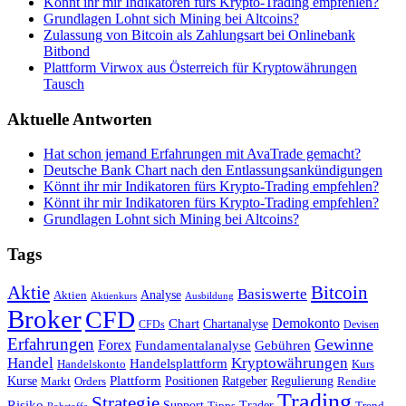
Könnt ihr mir Indikatoren fürs Krypto-Trading empfehlen?
Grundlagen Lohnt sich Mining bei Altcoins?
Zulassung von Bitcoin als Zahlungsart bei Onlinebank
Bitbond
Plattform Virwox aus Österreich für Kryptowährungen
Tausch
Aktuelle Antworten
Hat schon jemand Erfahrungen mit AvaTrade gemacht?
Deutsche Bank Chart nach den Entlassungsankündigungen
Könnt ihr mir Indikatoren fürs Krypto-Trading empfehlen?
Könnt ihr mir Indikatoren fürs Krypto-Trading empfehlen?
Grundlagen Lohnt sich Mining bei Altcoins?
Tags
Bitcoin
Aktie
Basiswerte
Aktien
Analyse
Aktienkurs
Ausbildung
Broker
CFD
Chart
Demokonto
Chartanalyse
CFDs
Devisen
Erfahrungen
Gewinne
Forex
Fundamentalanalyse
Gebühren
Handel
Kryptowährungen
Handelsplattform
Handelskonto
Kurs
Plattform
Kurse
Positionen
Ratgeber
Regulierung
Orders
Rendite
Markt
Trading
Strategie
Risiko
Support
Tipps
Trader
Trend
Rohstoffe