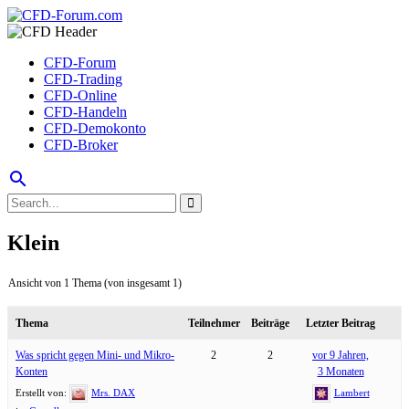
CFD-Forum
CFD-Trading
CFD-Online
CFD-Handeln
CFD-Demokonto
CFD-Broker
search
Klein
Ansicht von 1 Thema (von insgesamt 1)
Thema
Teilnehmer
Beiträge
Letzter Beitrag
Was spricht gegen Mini- und Mikro-
2
2
vor 9 Jahren,
Konten
3 Monaten
Erstellt von:
Mrs. DAX
Lambert