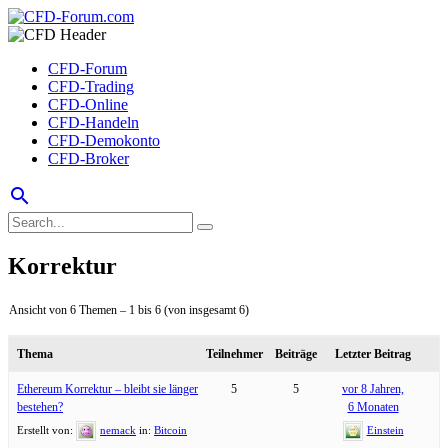
CFD-Forum
CFD-Trading
CFD-Online
CFD-Handeln
CFD-Demokonto
CFD-Broker
search
Korrektur
Ansicht von 6 Themen – 1 bis 6 (von insgesamt 6)
Thema
Teilnehmer
Beiträge
Letzter Beitrag
Ethereum Korrektur – bleibt sie länger
5
5
vor 8 Jahren,
bestehen?
6 Monaten
Erstellt von:
nemack
in:
Bitcoin
Einstein