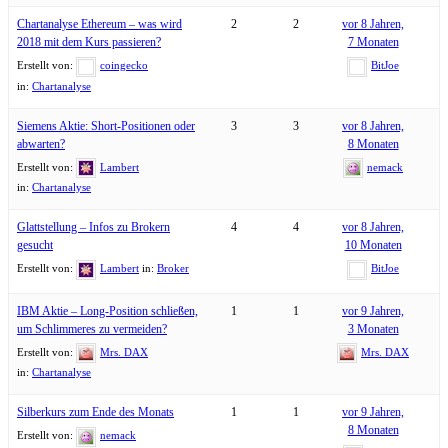
Chartanalyse Ethereum – was wird
2
2
vor 8 Jahren,
2018 mit dem Kurs passieren?
7 Monaten
Erstellt von:
coingecko
BitJoe
in:
Chartanalyse
Siemens Aktie: Short-Positionen oder
3
3
vor 8 Jahren,
abwarten?
8 Monaten
Erstellt von:
Lambert
nemack
in:
Chartanalyse
Glattstellung – Infos zu Brokern
4
4
vor 8 Jahren,
gesucht
10 Monaten
Erstellt von:
Lambert
in:
Broker
BitJoe
IBM Aktie – Long-Position schließen,
1
1
vor 9 Jahren,
um Schlimmeres zu vermeiden?
3 Monaten
Erstellt von:
Mrs. DAX
Mrs. DAX
in:
Chartanalyse
Silberkurs zum Ende des Monats
1
1
vor 9 Jahren,
8 Monaten
Erstellt von:
nemack