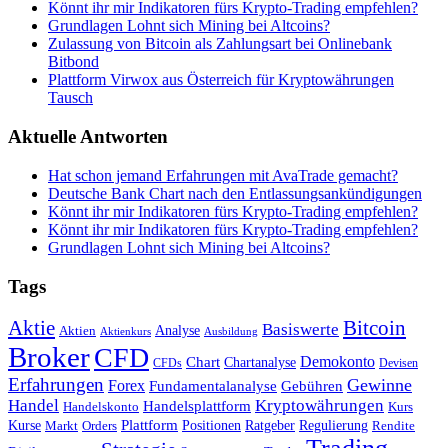
Könnt ihr mir Indikatoren fürs Krypto-Trading empfehlen?
Grundlagen Lohnt sich Mining bei Altcoins?
Zulassung von Bitcoin als Zahlungsart bei Onlinebank
Bitbond
Plattform Virwox aus Österreich für Kryptowährungen
Tausch
Aktuelle Antworten
Hat schon jemand Erfahrungen mit AvaTrade gemacht?
Deutsche Bank Chart nach den Entlassungsankündigungen
Könnt ihr mir Indikatoren fürs Krypto-Trading empfehlen?
Könnt ihr mir Indikatoren fürs Krypto-Trading empfehlen?
Grundlagen Lohnt sich Mining bei Altcoins?
Tags
Bitcoin
Aktie
Basiswerte
Aktien
Analyse
Aktienkurs
Ausbildung
Broker
CFD
Chart
Demokonto
Chartanalyse
CFDs
Devisen
Erfahrungen
Gewinne
Forex
Fundamentalanalyse
Gebühren
Handel
Kryptowährungen
Handelsplattform
Handelskonto
Kurs
Plattform
Kurse
Positionen
Ratgeber
Regulierung
Orders
Rendite
Markt