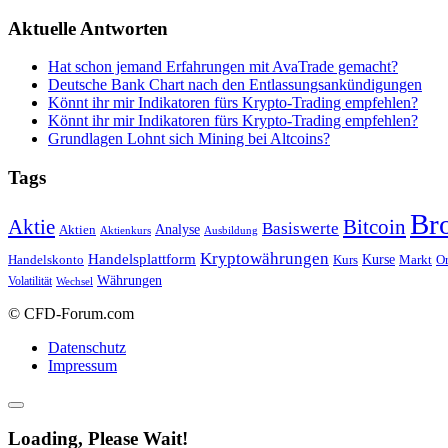
Aktuelle Antworten
Hat schon jemand Erfahrungen mit AvaTrade gemacht?
Deutsche Bank Chart nach den Entlassungsankündigungen
Könnt ihr mir Indikatoren fürs Krypto-Trading empfehlen?
Könnt ihr mir Indikatoren fürs Krypto-Trading empfehlen?
Grundlagen Lohnt sich Mining bei Altcoins?
Tags
Br
Bitcoin
Aktie
Basiswerte
Aktien
Analyse
Aktienkurs
Ausbildung
Kryptowährungen
Handelsplattform
Kurse
Handelskonto
Kurs
Or
Markt
Währungen
Volatilität
Wechsel
© CFD-Forum.com
Datenschutz
Impressum
Loading, Please Wait!