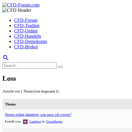
CFD-Forum
CFD-Trading
CFD-Online
CFD-Handeln
CFD-Demokonto
CFD-Broker
search
Loss
Ansicht von 1 Thema (von insgesamt 1)
Thema
Stopps richtig platzieren, was muss ich wissen?
Erstellt von:
Lambert
in:
Grundlagen