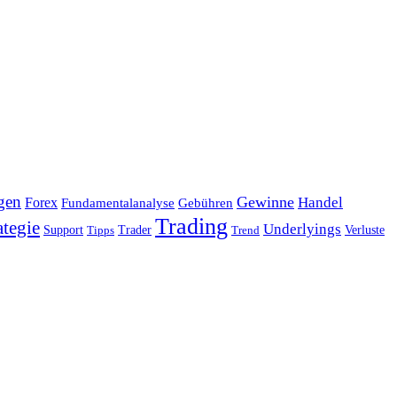
gen
Gewinne
Handel
Forex
Fundamentalanalyse
Gebühren
Trading
ategie
Underlyings
Verluste
Support
Tipps
Trader
Trend