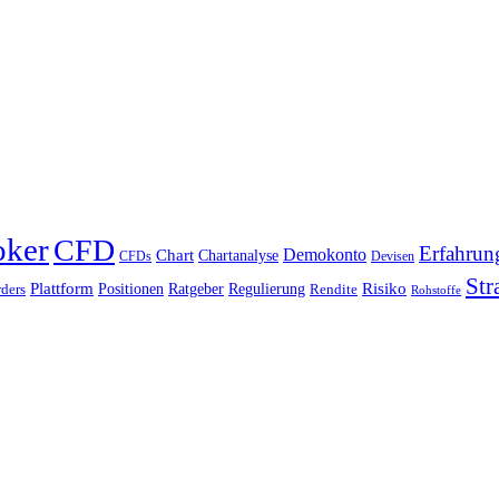
oker
CFD
Erfahrun
Chart
Demokonto
Chartanalyse
CFDs
Devisen
Str
Plattform
Risiko
Positionen
Ratgeber
Regulierung
ders
Rendite
Rohstoffe