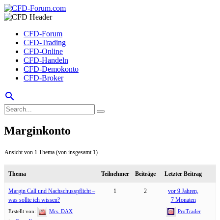
CFD-Forum
CFD-Trading
CFD-Online
CFD-Handeln
CFD-Demokonto
CFD-Broker
search
Marginkonto
Ansicht von 1 Thema (von insgesamt 1)
Thema
Teilnehmer
Beiträge
Letzter Beitrag
Margin Call und Nachschusspflicht –
1
2
vor 9 Jahren,
was sollte ich wissen?
7 Monaten
Erstellt von:
Mrs. DAX
ProTrader