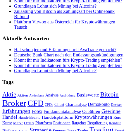
Könnt ihr mir Indikatoren fürs Krypto-Trading empfehlen?
Grundlagen Lohnt sich Mining bei Altcoins?
Zulassung von Bitcoin als Zahlungsart bei Onlinebank
Bitbond
Plattform Virwox aus Österreich für Kryptowährungen
Tausch
Aktuelle Antworten
Hat schon jemand Erfahrungen mit AvaTrade gemacht?
Deutsche Bank Chart nach den Entlassungsankündigungen
Könnt ihr mir Indikatoren fürs Krypto-Trading empfehlen?
Könnt ihr mir Indikatoren fürs Krypto-Trading empfehlen?
Grundlagen Lohnt sich Mining bei Altcoins?
Tags
Bitcoin
Aktie
Basiswerte
Aktien
Analyse
Aktienkurs
Ausbildung
Broker
CFD
Chart
Demokonto
Chartanalyse
CFDs
Devisen
Erfahrungen
Gewinne
Forex
Fundamentalanalyse
Gebühren
Handel
Kryptowährungen
Handelsplattform
Handelskonto
Kurs
Plattform
Kurse
Positionen
Ratgeber
Regulierung
Orders
Rendite
Markt
Trading
Strategie
Risiko
Support
Tipps
Trader
Trend
Rohstoffe