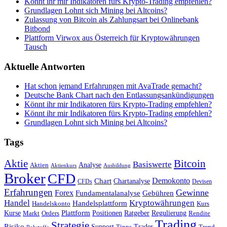
Könnt ihr mir Indikatoren fürs Krypto-Trading empfehlen?
Grundlagen Lohnt sich Mining bei Altcoins?
Zulassung von Bitcoin als Zahlungsart bei Onlinebank
Bitbond
Plattform Virwox aus Österreich für Kryptowährungen
Tausch
Aktuelle Antworten
Hat schon jemand Erfahrungen mit AvaTrade gemacht?
Deutsche Bank Chart nach den Entlassungsankündigungen
Könnt ihr mir Indikatoren fürs Krypto-Trading empfehlen?
Könnt ihr mir Indikatoren fürs Krypto-Trading empfehlen?
Grundlagen Lohnt sich Mining bei Altcoins?
Tags
Bitcoin
Aktie
Basiswerte
Aktien
Analyse
Aktienkurs
Ausbildung
Broker
CFD
Chart
Demokonto
Chartanalyse
CFDs
Devisen
Erfahrungen
Gewinne
Forex
Fundamentalanalyse
Gebühren
Handel
Kryptowährungen
Handelsplattform
Handelskonto
Kurs
Plattform
Kurse
Positionen
Ratgeber
Regulierung
Orders
Rendite
Markt
Trading
Strategie
Risiko
Support
Tipps
Trader
Trend
Rohstoffe