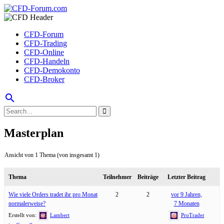
CFD-Forum
CFD-Trading
CFD-Online
CFD-Handeln
CFD-Demokonto
CFD-Broker
search
Masterplan
Ansicht von 1 Thema (von insgesamt 1)
Thema
Teilnehmer
Beiträge
Letzter Beitrag
Wie viele Orders tradet ihr pro Monat
2
2
vor 9 Jahren,
normalerweise?
7 Monaten
Erstellt von:
Lambert
ProTrader