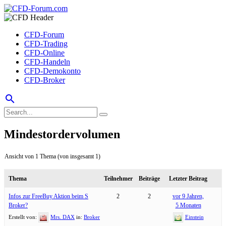
CFD-Forum
CFD-Trading
CFD-Online
CFD-Handeln
CFD-Demokonto
CFD-Broker
search
Mindestordervolumen
Ansicht von 1 Thema (von insgesamt 1)
Thema
Teilnehmer
Beiträge
Letzter Beitrag
Infos zur FreeBuy Aktion beim S
2
2
vor 9 Jahren,
Broker?
5 Monaten
Erstellt von:
Mrs. DAX
in:
Broker
Einstein