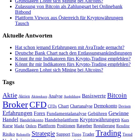
Grundlagen Lohnt sich Mining bei Altcoins?
Zulassung von Bitcoin als Zahlungsart bei Onlinebank
Bitbond
Plattform Virwox aus Österreich für Kryptowährungen
Tausch
Aktuelle Antworten
Hat schon jemand Erfahrungen mit AvaTrade gemacht?
Deutsche Bank Chart nach den Entlassungsankündigungen
Könnt ihr mir Indikatoren fürs Krypto-Trading empfehlen?
Könnt ihr mir Indikatoren fürs Krypto-Trading empfehlen?
Grundlagen Lohnt sich Mining bei Altcoins?
Tags
Bitcoin
Aktie
Basiswerte
Aktien
Analyse
Aktienkurs
Ausbildung
Broker
CFD
Chart
Demokonto
Chartanalyse
CFDs
Devisen
Erfahrungen
Gewinne
Forex
Fundamentalanalyse
Gebühren
Handel
Kryptowährungen
Handelsplattform
Handelskonto
Kurs
Plattform
Kurse
Positionen
Ratgeber
Regulierung
Orders
Rendite
Markt
Trading
Strategie
Risiko
Support
Tipps
Trader
Trend
Rohstoffe