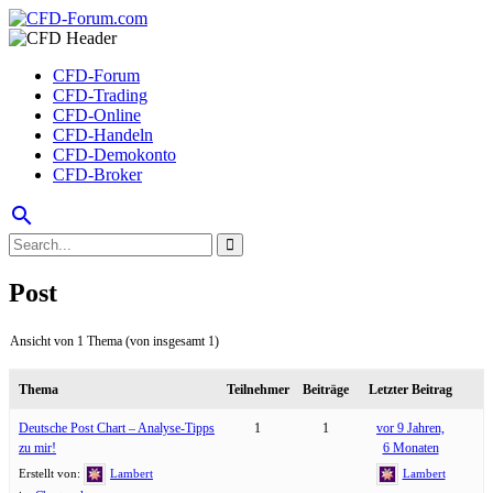
CFD-Forum
CFD-Trading
CFD-Online
CFD-Handeln
CFD-Demokonto
CFD-Broker
search
Post
Ansicht von 1 Thema (von insgesamt 1)
Thema
Teilnehmer
Beiträge
Letzter Beitrag
Deutsche Post Chart – Analyse-Tipps
1
1
vor 9 Jahren,
zu mir!
6 Monaten
Erstellt von:
Lambert
Lambert