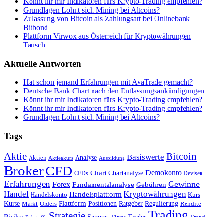
Könnt ihr mir Indikatoren fürs Krypto-Trading empfehlen?
Grundlagen Lohnt sich Mining bei Altcoins?
Zulassung von Bitcoin als Zahlungsart bei Onlinebank
Bitbond
Plattform Virwox aus Österreich für Kryptowährungen
Tausch
Aktuelle Antworten
Hat schon jemand Erfahrungen mit AvaTrade gemacht?
Deutsche Bank Chart nach den Entlassungsankündigungen
Könnt ihr mir Indikatoren fürs Krypto-Trading empfehlen?
Könnt ihr mir Indikatoren fürs Krypto-Trading empfehlen?
Grundlagen Lohnt sich Mining bei Altcoins?
Tags
Bitcoin
Aktie
Basiswerte
Aktien
Analyse
Aktienkurs
Ausbildung
Broker
CFD
Chart
Demokonto
Chartanalyse
CFDs
Devisen
Erfahrungen
Gewinne
Forex
Fundamentalanalyse
Gebühren
Handel
Kryptowährungen
Handelsplattform
Handelskonto
Kurs
Plattform
Kurse
Positionen
Ratgeber
Regulierung
Orders
Rendite
Markt
Trading
Strategie
Risiko
Support
Tipps
Trader
Trend
Rohstoffe