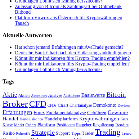
Grundlagen Lohnt sich Mining bei Altcoins?
Zulassung von Bitcoin als Zahlungsart bei Onlinebank
Bitbond
Plattform Virwox aus Österreich für Kryptowährungen
Tausch
Aktuelle Antworten
Hat schon jemand Erfahrungen mit AvaTrade gemacht?
Deutsche Bank Chart nach den Entlassungsankündigungen
Könnt ihr mir Indikatoren fürs Krypto-Trading empfehlen?
Könnt ihr mir Indikatoren fürs Krypto-Trading empfehlen?
Grundlagen Lohnt sich Mining bei Altcoins?
Tags
Bitcoin
Aktie
Basiswerte
Aktien
Analyse
Aktienkurs
Ausbildung
Broker
CFD
Chart
Demokonto
Chartanalyse
CFDs
Devisen
Erfahrungen
Gewinne
Forex
Fundamentalanalyse
Gebühren
Handel
Kryptowährungen
Handelsplattform
Handelskonto
Kurs
Plattform
Kurse
Positionen
Ratgeber
Regulierung
Orders
Rendite
Markt
Trading
Strategie
Risiko
Support
Tipps
Trader
Trend
Rohstoffe