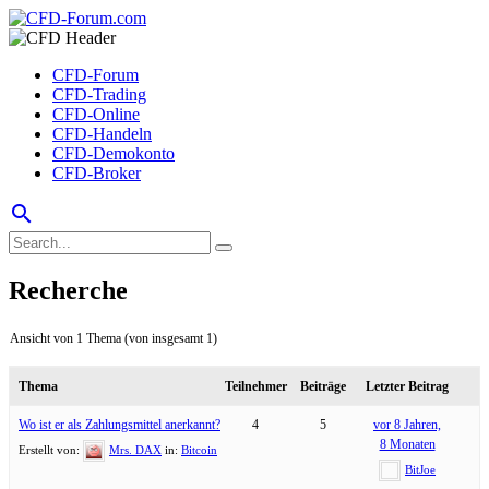
CFD-Forum
CFD-Trading
CFD-Online
CFD-Handeln
CFD-Demokonto
CFD-Broker
search
Recherche
Ansicht von 1 Thema (von insgesamt 1)
Thema
Teilnehmer
Beiträge
Letzter Beitrag
Wo ist er als Zahlungsmittel anerkannt?
4
5
vor 8 Jahren,
8 Monaten
Erstellt von:
Mrs. DAX
in:
Bitcoin
BitJoe