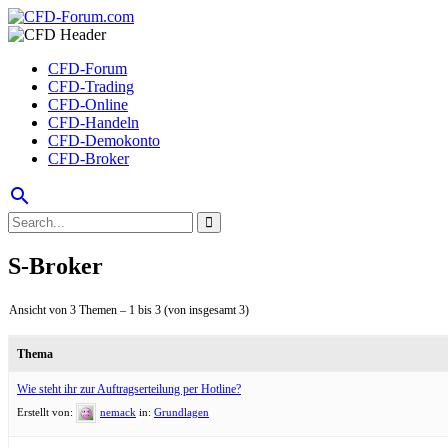
CFD-Forum
CFD-Trading
CFD-Online
CFD-Handeln
CFD-Demokonto
CFD-Broker
search
S-Broker
Ansicht von 3 Themen – 1 bis 3 (von insgesamt 3)
Thema
Wie steht ihr zur Auftragserteilung per Hotline?
Erstellt von:
nemack
in:
Grundlagen