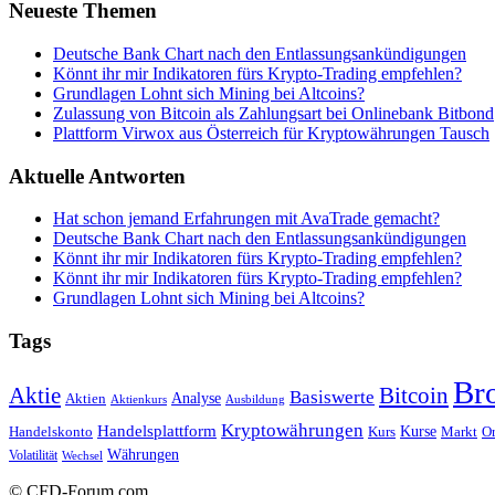
Neueste Themen
Deutsche Bank Chart nach den Entlassungsankündigungen
Könnt ihr mir Indikatoren fürs Krypto-Trading empfehlen?
Grundlagen Lohnt sich Mining bei Altcoins?
Zulassung von Bitcoin als Zahlungsart bei Onlinebank Bitbond
Plattform Virwox aus Österreich für Kryptowährungen Tausch
Aktuelle Antworten
Hat schon jemand Erfahrungen mit AvaTrade gemacht?
Deutsche Bank Chart nach den Entlassungsankündigungen
Könnt ihr mir Indikatoren fürs Krypto-Trading empfehlen?
Könnt ihr mir Indikatoren fürs Krypto-Trading empfehlen?
Grundlagen Lohnt sich Mining bei Altcoins?
Tags
Br
Bitcoin
Aktie
Basiswerte
Aktien
Analyse
Aktienkurs
Ausbildung
Kryptowährungen
Handelsplattform
Kurse
Handelskonto
Kurs
Or
Markt
Währungen
Volatilität
Wechsel
© CFD-Forum.com