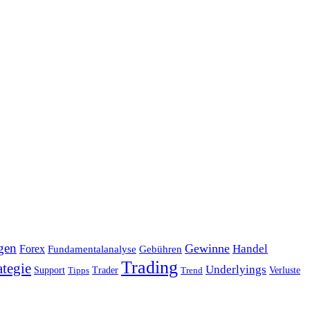
gen
Gewinne
Handel
Forex
Fundamentalanalyse
Gebühren
Trading
ategie
Underlyings
Verluste
Support
Tipps
Trader
Trend