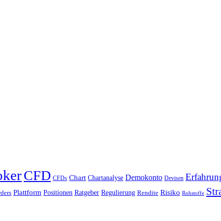
oker
CFD
Erfahrun
Chart
Demokonto
Chartanalyse
CFDs
Devisen
Str
Plattform
Risiko
Positionen
Ratgeber
Regulierung
ders
Rendite
Rohstoffe